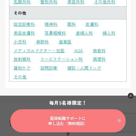
乳腺外科
整形外科
美容外科
その他外科
その他
総合診療科
精神科
眼科
皮膚科
美容皮膚科
耳鼻咽喉科
産婦人科
婦人科
小児科
麻酔科
産業医
メディカルドクター・社医
AGA
救急科
放射線科
リハビリテーション科
病理科
緩和ケア
訪問診療
健診・人間ドック
その他
毎月5名様限定！
医師転職サポートに
青森県の
詳細地域
で
医師求人情報を探
申し込む（無料相談）
す