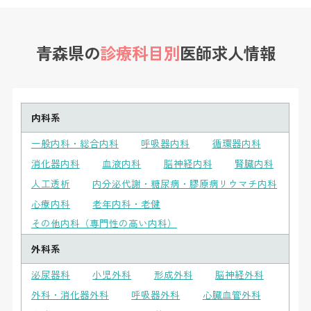
青森県の
診療科目別
医師求人情報
内科系
一般内科・総合内科
呼吸器内科
循環器内科
消化器内科
血液内科
脳神経内科
腎臓内科
人工透析
内分泌代謝・糖尿病・膠原病リウマチ内科
心療内科
老年内科・老健
その他内科（専門性の高い内科）
外科系
泌尿器科
小児外科
形成外科
脳神経外科
外科・消化器外科
呼吸器外科
心臓血管外科