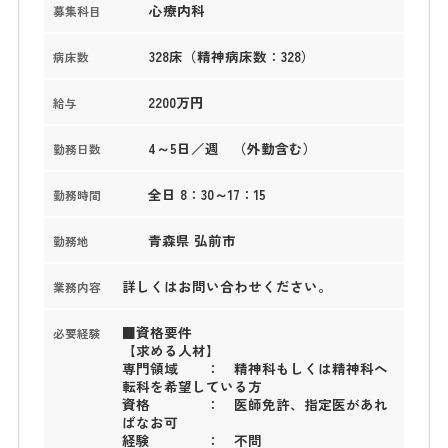
心療内科
募集科目
328床（精神病床数：328）
病床数
2200万円
給与
4～5日／週 （外勤含む）
勤務日数
全日 8：30～17：15
勤務時間
青森県 弘前市
勤務地
詳しくはお問い合わせください。
業務内容
■資格要件
必要経験
【求める人材】
専門領域 ： 精神科もしくは精神科へ
転科を希望している方
資格 ： 医師免許、指定医があれ
ばなお可
経験 ： 不問