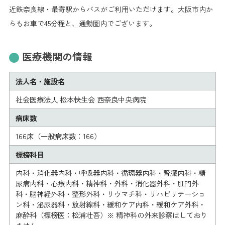
近鉄奈良線・最寄駅からバスがご利用いただけます。大阪市内か
らもお車で45分程と、通勤圏内でございます。
医療機関の情報
法人名・施設名
社会医療法人 松本快生会 西奈良中央病院
病床数
166床（一般病床数：166）
標榜科目
内科・消化器内科・呼吸器内科・循環器内科・腎臓内科・糖
尿病内科・心療内科・精神科・外科・消化器外科・肛門外
科・脳神経外科・整形外科・リウマチ科・リハビリテーショ
ン科・泌尿器科・放射線科・緩和ケア内科・緩和ケア外科・
麻酔科（標榜医：松浦壮吾）※ 精神科の外来診察はしており