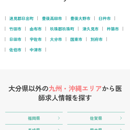
速見郡日出町
豊後高田市
豊後大野市
臼杵市
竹田市
由布市
玖珠郡玖珠町
津久見市
杵築市
日田市
宇佐市
大分市
国東市
別府市
佐伯市
中津市
大分県以外の
九州・沖縄エリア
から
医
師求人情報を探す
福岡県
佐賀県