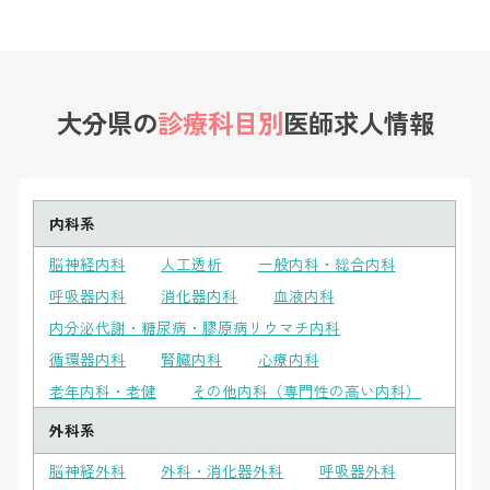
大分県の
診療科目別
医師求人情報
内科系
脳神経内科
人工透析
一般内科・総合内科
呼吸器内科
消化器内科
血液内科
内分泌代謝・糖尿病・膠原病リウマチ内科
循環器内科
腎臓内科
心療内科
老年内科・老健
その他内科（専門性の高い内科）
外科系
脳神経外科
外科・消化器外科
呼吸器外科