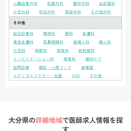
心臓血管外科
乳腺外科
整形外科
泌尿器科
小児外科
形成外科
美容外科
その他外科
その他
総合診療科
精神科
眼科
皮膚科
美容皮膚科
耳鼻咽喉科
産婦人科
婦人科
小児科
麻酔科
救急科
放射線科
リハビリテーション科
病理科
緩和ケア
訪問診療
健診・人間ドック
産業医
メディカルドクター・社医
AGA
その他
大分県の
詳細地域
で
医師求人情報を探
す