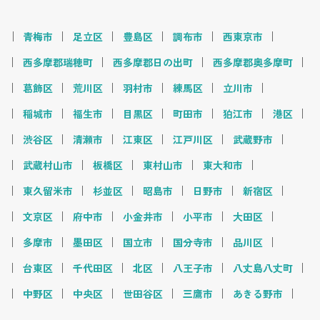
青梅市
足立区
豊島区
調布市
西東京市
西多摩郡瑞穂町
西多摩郡日の出町
西多摩郡奥多摩町
葛飾区
荒川区
羽村市
練馬区
立川市
稲城市
福生市
目黒区
町田市
狛江市
港区
渋谷区
清瀬市
江東区
江戸川区
武蔵野市
武蔵村山市
板橋区
東村山市
東大和市
東久留米市
杉並区
昭島市
日野市
新宿区
文京区
府中市
小金井市
小平市
大田区
多摩市
墨田区
国立市
国分寺市
品川区
台東区
千代田区
北区
八王子市
八丈島八丈町
中野区
中央区
世田谷区
三鷹市
あきる野市