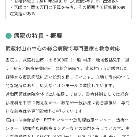
・有給休暇とは別に年2回まで（入職後5年まで）出張扱い
・医師は年間10万円の予算を持ち、その範囲内で研修費の病
院負担がある
病院の特長・概要
武蔵村山市中心の総合病院で専門医療と救急対応
当院は、武蔵村山市にある300床（一般144床／地域包括52床／回
リハ52床／医療療養52床）の総合病院で、武蔵村山市が誘致した
経緯から市民病院に近い役割を担っています。立地も市内の中心
的な場所にあり、広大なイオンモールに隣接しています。
常勤医師は病院全体で52人在籍しており、診療体制としては総合
診療科を中核に据えながら、救急や一般診療は総合診療科、専門
的な診療は各専門診療科が担っています。
院内には画像診断・PETセンターや放射線治療センター、透析セ
ンター、認知症疾患医療センターなどの部門を有しています。主
な医療設備としてはCT（80列1台）、MRI（1.5テスラ1台）、PET-