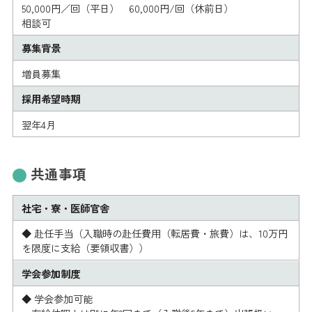
50,000円／回（平日） 60,000円/回（休前日）
相談可
募集背景
増員募集
採用希望時期
翌年4月
共通事項
社宅・寮・医師官舎
◆ 赴任手当（入職時の赴任費用（転居費・旅費）は、10万円
を限度に支給（要領収書））
学会参加制度
◆ 学会参加可能