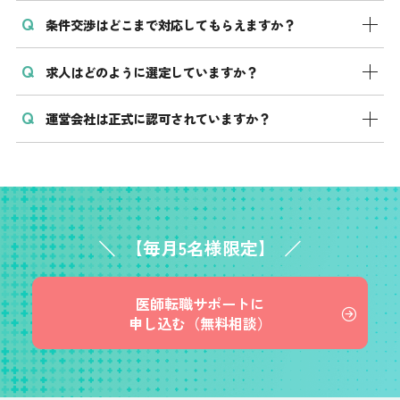
非公開求人を含む求人選定、年収や当直条件などの交渉
条件交渉はどこまで対応してもらえますか？
医師一人ひとりの価値観や理想の医療、ライフプランま
代行、円満退職までをワンストップで支援します。
で深く理解し、十分な時間とリソースを投下するため、
求人はどのように選定していますか？
年収、当直・オンコールの有無や回数、研究日の確保な
品質担保の観点から毎月5名に限定しています。
ど、医師が直接言い出しにくい条件も含めて戦略的に交
運営会社は正式に認可されていますか？
公開情報だけでなく、病院の内部事情や雰囲気なども調
渉を代行します。
査したうえで、先生に本当に合う優良求人のみを厳選し
はい。医師転職コンシェルジュ（株式会社レイ・クルー
てご提案します。
ズ）は、厚生労働大臣許可の有料職業紹介事業（許可番
号：27-ユ-300378）として、法令を遵守しサービスを提供
しています。
【毎月5名様限定】
医師転職サポートに
申し込む（無料相談）