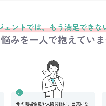
＜日当直＞
（
すべて
土日のみ
）
宿日直許可あり
ジェントでは、
もう満足できな
お悩みを
一人で抱えていま
今の職場環境や人間関係に、言葉にな