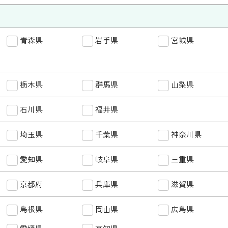
勤務地
青森県
岩手県
北海道
宮城県
青森県
北海道・東北
福島県
栃木県
北関東・甲信越
群馬県
茨城県
山梨県
栃木県
石川県
北陸
福井県
富山県
石川県
埼玉県
首都圏
千葉県
東京都
神奈川県
埼玉県
愛知県
東海
岐阜県
静岡県
三重県
愛知県
京都府
関西
兵庫県
大阪府
滋賀県
京都府
島根県
岡山県
鳥取県
広島県
島根県
中国・四国