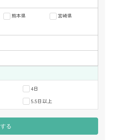
高知県
熊本県
長崎県
宮崎県
大分県
熊本県
中国
ベトナム
祝
4日
5.5日以上
直
索する