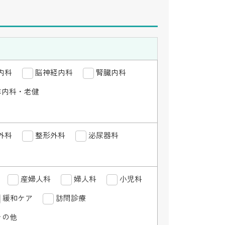
内科
循環器内科
脳神経内科
消化器内科
腎臓内科
血液内科
脳神経
・膠原病リウマチ内科
年内科・老健
心療内科
老年内科・老健
外科
呼吸器外科
整形外科
心臓血管外科
泌尿器科
乳腺外科
整形外
外科
その他外科
皮膚科
産婦人科
美容皮膚科
婦人科
小児科
耳鼻咽喉科
産婦人科
緩和ケア
リハビリテーション科
訪問診療
病理科
緩和ケア
その他
メディカルドクター・社医
AGA
その他