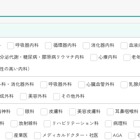
科目
科
呼吸器内科
循環器内科
一般内科・総合内科
消化器内科
呼吸器内科
血液
分泌代謝・糖尿病・膠原病リウマチ内科
内科系
人工透析
内分泌代謝・糖尿病
心療内科
老
性の高い内科）
その他内科（専門性の高い内科）
外科・消化器外科
呼吸器外科
脳神経外科
心臓血管外科
外科・消化器外科
乳腺
外科系
成外科
美容外科
その他外科
小児外科
形成外科
美容
精神科
眼科
皮膚科
総合診療科
美容皮膚科
精神科
耳鼻咽喉科
眼科
科
その他
放射線科
リハビリテーション科
麻酔科
救急科
病理科
放射線科
産業医
メディカルドクター・社医
健診・人間ドック
AGA
産業医