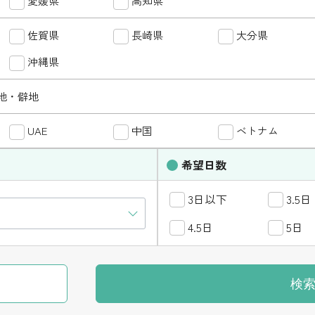
愛媛県
高知県
香川県
愛媛県
佐賀県
長崎県
福岡県
大分県
佐賀県
九州・沖縄
沖縄県
鹿児島県
沖縄県
地・僻地
離島・リゾート地・僻地
UAE
海外
中国
シンガポール
ベトナム
UAE
勤務曜日
希望日数
月
火
水
木
金
土
日
3日以下
3.5日
4.5日
5日
勤務時間
＜日勤＞
（
すべて
午前診
午後診
夜診
）
当
検