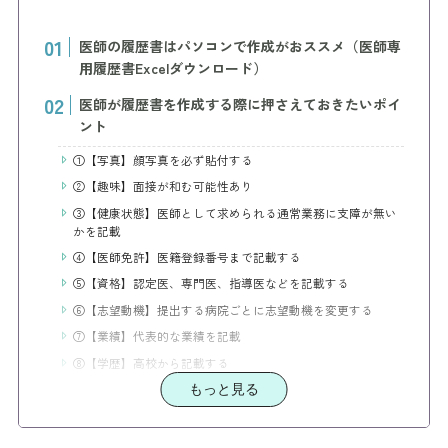
医師の履歴書はパソコンで作成がおススメ（医師専
用履歴書Excelダウンロード）
医師が履歴書を作成する際に押さえておきたいポイ
ント
①【写真】顔写真を必ず貼付する
②【趣味】面接が和む可能性あり
③【健康状態】医師として求められる通常業務に支障が無い
かを記載
④【医師免許】医籍登録番号まで記載する
⑤【資格】認定医、専門医、指導医などを記載する
⑥【志望動機】提出する病院ごとに志望動機を変更する
⑦【業績】代表的な業績を記載
⑧【学歴】高校から記載する
⑨【学歴・職歴】略称を使わない（正式名称を正確に記載）
もっと見る
⑩【賞罰】「賞・罰」ともに特に無い場合は、「特に無し」
でOK