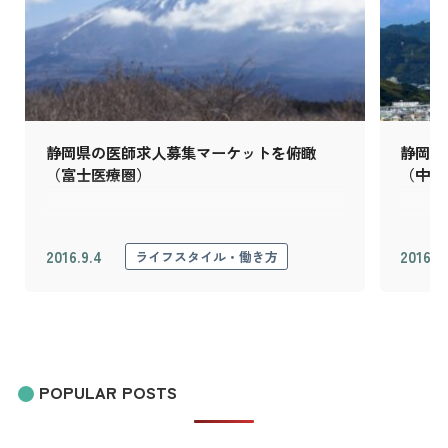
静岡県の医師求人募集マーケットを俯瞰
静岡県
（富士医療圏）
（中東
2016.9.4
2016.8
ライフスタイル・働き方
POPULAR POSTS