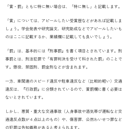
「賞・罰」ともに特に無い場合は、「特に無し」と記載します。
「賞」については、アピールしたい受賞歴などがあれば記載しま
しょう。学会発表や研究論文、研究助成などでアピールしたいも
のはここに記載するか、業績欄に記載しても良いでしょう。
「罰」は、基本的には『刑事罰』を書く項目とされています。刑
事罰とは、刑法犯罪で「有罪判決を受けて科された罰」のことで
す。懲役、禁固刑、罰金刑などが含まれます。
一方、車関連のスピード違反や駐車違反など（比較的軽い）交通
違反は、『行政罰』に分類されているので、賞罰欄に書く必要は
ないとされています。
しかし、悪質・重大な交通事故（人身事故や酒気帯び運転など交
通違反点数が４点以上のもの）や、傷害罪、公然わいせつ罪など
の犯罪は告知義務があると考えられます。