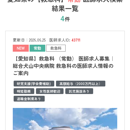
結果一覧
4
件
更新日：
2026.06.25
医師求人ID:
43711
NEW
常勤
救急科
【愛知県】救急科 （常勤） 医師求人募集｜
総合犬山中央病院 救急科の医師求人情報の
ご案内
研究支援(学会費補助)
高額給与（2000万円以上）
時短勤務
女性医師歓迎
託児施設あり
退職金制度あり