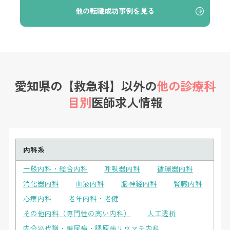
他の転職成功事例を見る
愛知県の【救急科】以外の
他の診療科
目別
医師求人情報
内科系
一般内科・総合内科
呼吸器内科
循環器内科
消化器内科
血液内科
脳神経内科
腎臓内科
心療内科
老年内科・老健
その他内科（専門性の高い内科）
人工透析
内分泌代謝・糖尿病・膠原病リウマチ内科