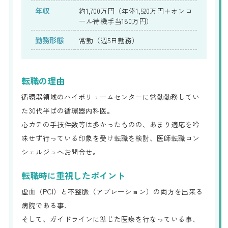
年収
約1,700万円（年俸1,520万円＋オンコ
ール待機手当180万円）
勤務形態
常勤（週5日勤務）
転職の理由
循環器領域のハイボリュームセンターに常勤勤務してい
た30代半ばの循環器内科医。
心カテの手技件数等は多かったものの、あまり適応を吟
味せず行っている印象を受け転職を検討、医師転職コン
シェルジュへお問合せ。
転職時に重視したポイント
虚血（PCI）と不整脈（アブレーション）の両方を出来る
病院である事、
そして、ガイドラインに準じた医療を行なっている事、