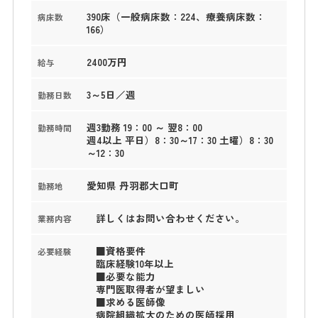
390床（一般病床数：224、療養病床数：
病床数
166）
2400万円
給与
3～5日／週
勤務日数
週3勤務 19：00 ～ 翌8：00
勤務時間
週4以上 平日）8：30～17：30 土曜）8：30
～12：30
愛知県 丹羽郡大口町
勤務地
詳しくはお問い合わせください。
業務内容
■資格要件
必要経験
臨床経験10年以上
■必要な能力
専門医取得者が望ましい
■求める医師像
病院組織拡大のための医師採用