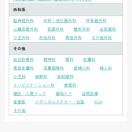
外科系
脳神経外科
外科・消化器外科
呼吸器外科
心臓血管外科
乳腺外科
整形外科
泌尿器科
小児外科
形成外科
美容外科
その他外科
その他
総合診療科
精神科
眼科
皮膚科
美容皮膚科
耳鼻咽喉科
産婦人科
婦人科
小児科
麻酔科
放射線科
リハビリテーション科
病理科
健診・人間ドック
緩和ケア
訪問診療
産業医
メディカルドクター・社医
AGA
その他