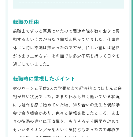
転職の理由
前職までずっと医局にいたので関連病院を数年おきに異
動するというのが当たり前だと思っていました。仕事自
体には特に不満は無かったのですが、忙しい割には給料
があまり上がらず、その面では多少不満を持って日々を
過ごしていました。
転職時に重視したポイント
家のローンと子供3人の学費などで経済的にはほとんど余
裕が無い状況でした。あまり休みも無く働いている状況
にも疑問を感じ始めていた頃、知り合いの先生と偶然学
会で会う機会があり、色々と情報交換したところ、あま
りの待遇の違いに正直驚き、もうそろそろ医局を辞めて
もいいタイミングかなという気持ちもあったので年収ア