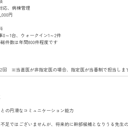
談
急対応、病棟管理
,000円
科
車0～1台、ウォークイン1～2件
総件数は年間800件程度です
1～2回 ※当直医が非指定医の場合、指定医が当番制で担当しま
迄
フとの円滑なコミュニケーション能力
不足ではございませんが、将来的に幹部候補となりうる先生の