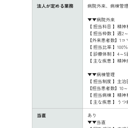
法人が定める業務
病院外来、病棟管
▼▼病院外来
【 担当科目 】精神
【 担当枠数 】週2
【外来患者数】1コマ
【 担当比率 】100％
【 診療体制 】4～
【 主な疾患 】精
▼▼病棟管理
【 担当制度 】主治
【担当患者数】10～
【 担当病棟 】精神
【 主な疾患 】う
当直
あり
▼▼当直