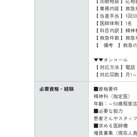
【 回数相談 】応相
【 業務内容 】救
【 当直手当 】1回30
【 医師体制 】1名
【 科目内訳 】精神
【 救急件数 】救急
【 備考 】救急の
▼▼オンコール
【 対応方法 】電話
【 対応回数 】月
必要資格・経験
■資格要件
精神科（指定医）
年齢：～50歳程度
■必要な能力
患者さんやスタッ
■求める医師像
増員募集（現在人員