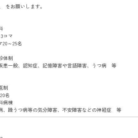
理 をお願いします。
科
～3コマ
20～25名
5診体制
神疾患一般、認知症、記憶障害や言語障害、うつ病 等
医制
20名
科病棟
つ病、躁うつ病等の気分障害、不安障害などの神経症 等