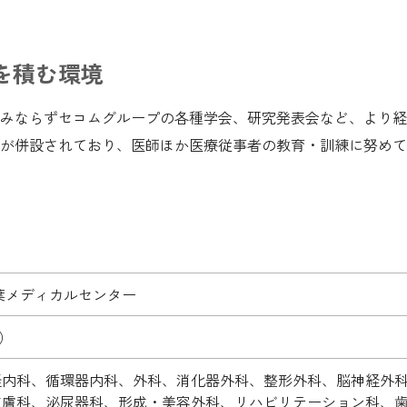
を積む環境
みならずセコムグループの各種学会、研究発表会など、より経
が併設されており、医師ほか医療従事者の教育・訓練に努めて
葉メディカルセンター
5）
経内科、循環器内科、外科、消化器外科、整形外科、脳神経外
皮膚科、泌尿器科、形成・美容外科、リハビリテーション科、