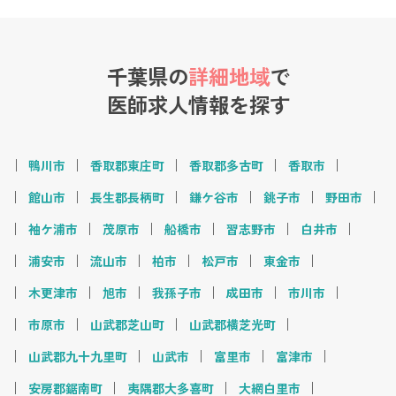
千葉県の
詳細地域
で
医師求人情報を探す
鴨川市
香取郡東庄町
香取郡多古町
香取市
館山市
長生郡長柄町
鎌ケ谷市
銚子市
野田市
袖ケ浦市
茂原市
船橋市
習志野市
白井市
浦安市
流山市
柏市
松戸市
東金市
木更津市
旭市
我孫子市
成田市
市川市
市原市
山武郡芝山町
山武郡横芝光町
山武郡九十九里町
山武市
富里市
富津市
安房郡鋸南町
夷隅郡大多喜町
大網白里市