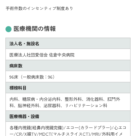
手術件数のインセンティブ制度あり
医療機関の情報
法人名・施設名
医療法人社団愛信会 佐倉中央病院
病床数
96床（一般病床数：96）
標榜科目
内科、糖尿病・内分泌内科、整形外科、消化器科、肛門外
科、脳神経外科、泌尿器科、リハビリテーション科
医療機器・設備
各種内視鏡(経鼻内視鏡完備)/エコー(カラードプラー)/心エコ
ー/CR/X線TV/MDCT(マルチスライスCT)/MRI/外科用イメ