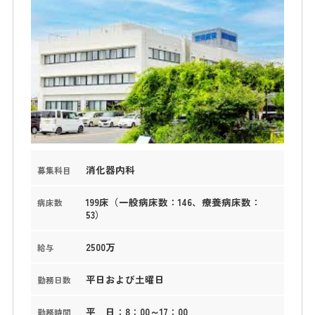
消化器内科
募集科目
199床（一般病床数：146、療養病床数：
病床数
53）
2500万
給与
平日および土曜日
勤務日数
平 日：8：00～17：00
勤務時間