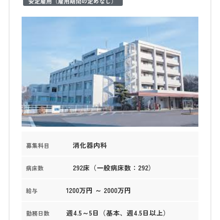
安定雇用（雇用期間の定めなし）
消化器内科
募集科目
292床（一般病床数：292）
病床数
1200万円 ～ 2000万円
給与
週4.5～5日（基本、週4.5日以上）
勤務日数