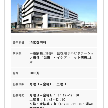
消化器内科
募集科目
一般病棟…198床 回復期リハビリテーショ
病床数
ン病棟…108床 ハイケアユニット病床…8
床
2000万
給与
月曜日～金曜日、土曜日
勤務日数
月曜日～金曜日： 8：45～17：30
勤務時間
土曜日： 8：45～13：00
夕診・夜診等：有（17：30～19：00・週40
時間勤務）