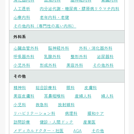
人工透析
内分泌代謝・糖尿病・膠原病リウマチ内科
心療内科
老年内科・老健
その他内科（専門性の高い内科）
外科系
心臓血管外科
脳神経外科
外科・消化器外科
呼吸器外科
乳腺外科
整形外科
泌尿器科
小児外科
形成外科
美容外科
その他外科
その他
精神科
総合診療科
眼科
皮膚科
美容皮膚科
耳鼻咽喉科
産婦人科
婦人科
小児科
救急科
放射線科
リハビリテーション科
病理科
緩和ケア
訪問診療
健診・人間ドック
産業医
メディカルドクター・社医
AGA
その他