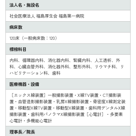
法人名・施設名
社会医療法人 福島厚生会 福島第一病院
病床数
120床（一般病床数：120）
標榜科目
内科、循環器内科、消化器内科、腎臓内科、人工透析、外
科、心臓血管外科、消化器外科、整形外科、リウマチ科、リ
ハビリテーション科、歯科
医療機器・設備
［エックス線装置］一般撮影装置・X線TV装置・CT撮影装
置・血管造影撮影装置・乳房X線撮影装置・骨密度X線測定装
置・移動型X線TV装置・移動型X線装置・歯科用デンタルX線
撮影装置・歯科用パノラマX線撮影装置［心電計］・多要素
心電計・多機能心電計
理事長／院長