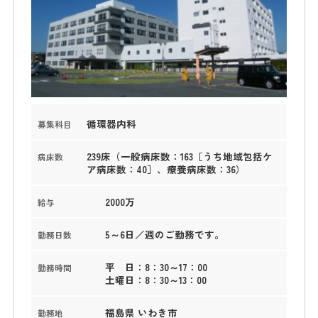
循環器内科
募集科目
239床（一般病床数：163［うち地域包括ケ
病床数
ア病床数：40］、療養病床数：36）
2000万
給与
5～6日／週のご勤務です。
勤務日数
平 日：8：30～17：00
勤務時間
土曜日：8：30～13：00
福島県 いわき市
勤務地