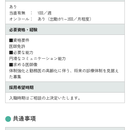
あり
当直有無 ： 1回／週
オンコール： あり（出動が1～2回／月程度）
必要資格・経験
■資格要件
医師免許
■必要な能力
円滑なコミュニケーション能力
■求める医師像
体制強化と勤務医の高齢化に伴う、将来の診療体制を見据え
た募集
採用希望時期
入職時期はご相談の上決定いたします。
共通事項