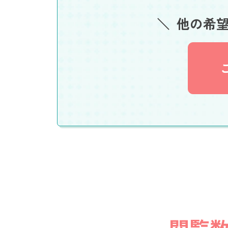
他の希
閲覧