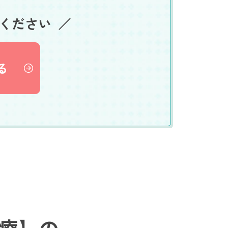
ください
る
療】の