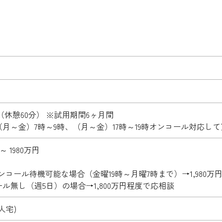
時（休憩60分） ※試用期間6ヶ月間
月～金）7時～9時、（月～金）17時～19時オンコール対応し
～ 1980万円
ンコール待機可能な場合（金曜19時～月曜7時まで）→1,980万
ル無し（週5日）の場合→1,800万円程度で応相談
人宅)