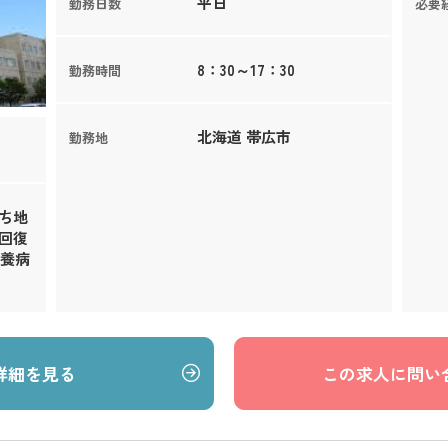
平日
勤務日数
必要
8：30～17：30
勤務時間
北海道 帯広市
勤務地
うち地
回復
療養病
詳細を見る
この求人に問い