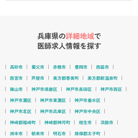
兵庫県の
詳細地域
で
医師求人情報を探す
高砂市
養父市
赤穂市
豊岡市
西脇市
西宮市
芦屋市
美方郡香美町
美方郡新温泉町
篠山市
神戸市須磨区
神戸市長田区
神戸市西区
神戸市灘区
神戸市東灘区
神戸市垂水区
神戸市北区
神戸市兵庫区
神戸市中央区
神崎郡福崎町
神崎郡神河町
相生市
淡路市
洲本市
朝来市
明石市
揖保郡太子町