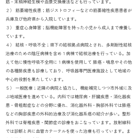
筋・末梢神経生検や血漿交換療法なども行っています。
２） 筋萎縮性疾患；筋ジストロフィーなどの筋萎縮性疾患患者が
兵庫及び他府県から入院しています。
３） 重症心身障害；脳機能障害を持った小児から成人まで療養し
ています。
４） 結核・呼吸不全；県下の結核拠点病院とされ、多剤耐性結核
治療のための陰圧病棟を含め１病棟で結核治療を行っている。加
えて他に慢性呼吸不全用に１病棟を使用して 肺癌・喘息やその他
の各種肺疾患も診療しており、呼吸器専門医療施設として地域の
中心的役割を果たしています。
５） 一般医療；近隣の病院と協力し，機能補完しつつ市外域に及
ぶ地域医療を進めている。内科では糖尿病・肝臓疾患・消化器疾
患・骨粗鬆症などの分野に優れ、消化器外科・胸部外科では肺癌
などの胸部疾患の外科的治療及び消化器系癌の紹介が多い。整形
外科では脊椎疾患・関節症の診療をおこなっています。放射線科
では診断と共に血管カテーテルを使った治療も行っています。ま