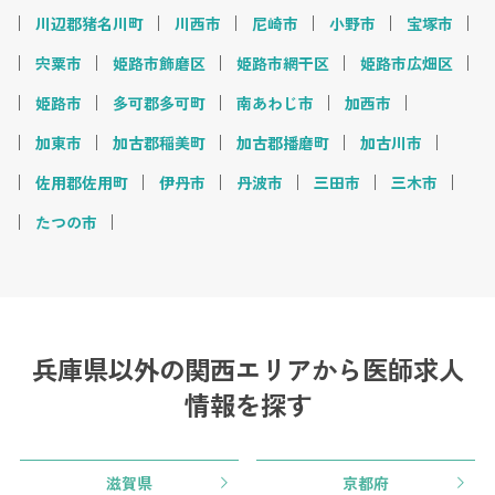
川辺郡猪名川町
川西市
尼崎市
小野市
宝塚市
宍粟市
姫路市飾磨区
姫路市網干区
姫路市広畑区
姫路市
多可郡多可町
南あわじ市
加西市
加東市
加古郡稲美町
加古郡播磨町
加古川市
佐用郡佐用町
伊丹市
丹波市
三田市
三木市
たつの市
兵庫県以外の関西エリアから
医師求人
情報を探す
滋賀県
京都府