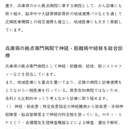
置き、兵庫県のがん拠点病院に準ずる病院として、がん診療にも
取り組み、脳卒中や大腿骨頸部骨折の地域連携パスなどを通して
近隣医療機関との相互連携も確立し、地域医療にも大きく貢献し
ています。
兵庫県の拠点専門病院で神経・筋難病や結核を総合診
療
兵庫県の拠点専門病院として神経・筋難病、結核、筋ジストロフ
ィーなどを担当しています。
また、地域医療にも重点を置いており、近隣の病院と診療連携を
とりながら一般医療を行っている。救急告知病院ではないため、
各科とも比較的ゆっくり考えながら診療に取り組めます。
１） 神経・筋疾患；特定疾患指定の神経難病から筋疾患・末梢神
経障害・脳血管障害まで神経内科全般を扱っている。ＭＲＩ・Ｓ
ＰＥＣＴ・各種電気生理検査機器などによる検査、遺伝子解析、