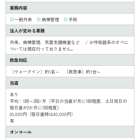
業務内容
一般外来
病棟管理
手術
法人が定める業務
外来、病棟管理、気管支鏡検査など / ※呼吸器系のオペに
ついては現在行っておりません。
救急対応
（ウォークイン）約1名～ （救急車）約1台～
当直
あり
平均：1回～2回/月（平日の当直が月に1回程度、土日祝日の
宿日直が2か月に1回程度）
20,000円（宿日直時は40,000円）
有
オンコール