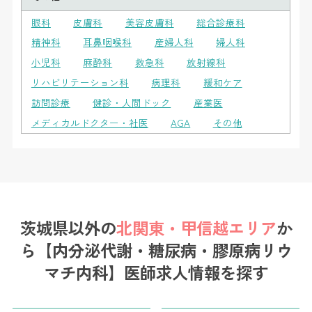
眼科
皮膚科
美容皮膚科
総合診療科
精神科
耳鼻咽喉科
産婦人科
婦人科
小児科
麻酔科
救急科
放射線科
リハビリテーション科
病理科
緩和ケア
訪問診療
健診・人間ドック
産業医
メディカルドクター・社医
AGA
その他
茨城県以外の
北関東・甲信越エリア
か
ら
【内分泌代謝・糖尿病・膠原病リウ
マチ内科】医師求人情報を探す