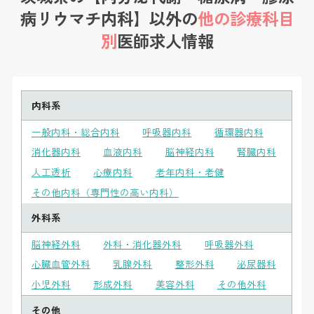
病リウマチ内科】以外の
他の診療科目
別
医師求人情報
内科系
一般内科・総合内科
呼吸器内科
循環器内科
消化器内科
血液内科
脳神経内科
腎臓内科
人工透析
心療内科
老年内科・老健
その他内科（専門性の高い内科）
外科系
脳神経外科
外科・消化器外科
呼吸器外科
心臓血管外科
乳腺外科
整形外科
泌尿器科
小児外科
形成外科
美容外科
その他外科
その他