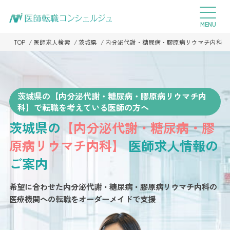
TOP
医師求人検索
茨城県
内分泌代謝・糖尿病・膠原病リウマチ内科
茨城県の【内分泌代謝・糖尿病・膠原病リウマチ内
科】で転職を考えている医師の方へ
茨城県の
【内分泌代謝・糖尿病・膠
原病リウマチ内科】
医師求人情報の
ご案内
希望に合わせた内分泌代謝・糖尿病・膠原病リウマチ内科の
医療機関への転職を
オーダーメイドで支援