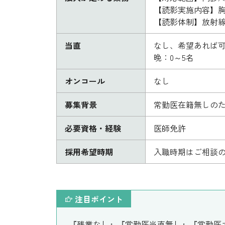
【読影実施内容】胸
【読影体制】放射
当直
なし、希望あれば可
晩：0～5名
オンコール
なし
募集背景
常勤医在籍無しの
必要資格・経験
医師免許
採用希望時期
入職時期はご相談
注目ポイント
『残業なし』『常勤医当直無し』『常勤医