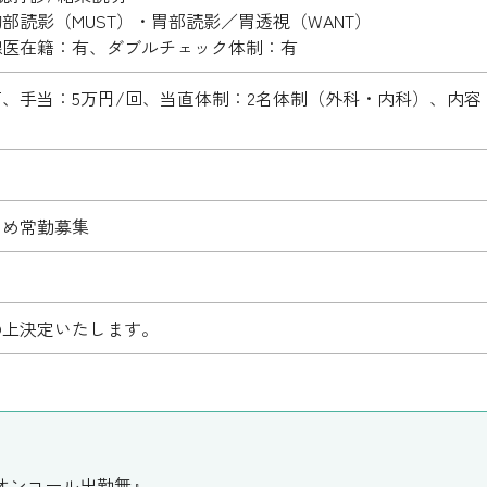
部読影（MUST）・胃部読影／胃透視（WANT）
線医在籍：有、ダブルチェック体制：有
、手当：5万円/回、当直体制：2名体制（外科・内科）、内容
ため常勤募集
の上決定いたします。
オンコール出勤無』