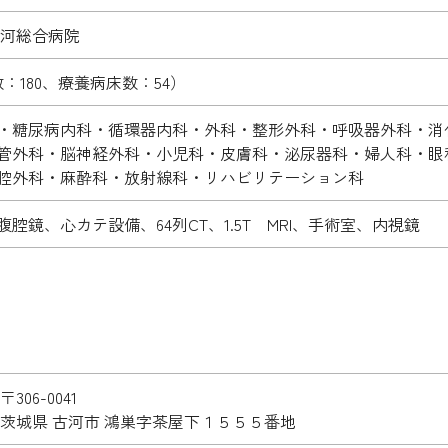
古河総合病院
数：180、療養病床数：54）
・糖尿病内科・循環器内科・外科・整形外科・呼吸器外科・消
管外科・脳神経外科・小児科・皮膚科・泌尿器科・婦人科・眼
腔外科・麻酔科・放射線科・リハビリテーション科
腔鏡、心カテ設備、64列CT、1.5T MRI、手術室、内視鏡
〒306-0041
茨城県 古河市 鴻巣字茶屋下１５５５番地