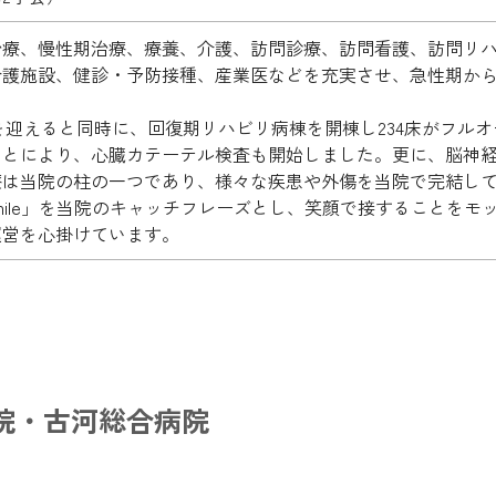
治療、慢性期治療、療養、介護、訪問診療、訪問看護、訪問リ
介護施設、健診・予防接種、産業医などを充実させ、急性期か
0周年を迎えると同時に、回復期リハビリ病棟を開棟し234床がフ
ことにより、心臓カテーテル検査も開始しました。更に、脳神
療は当院の柱の一つであり、様々な疾患や外傷を当院で完結し
with a smile」を当院のキャッチフレーズとし、笑顔で接する
運営を心掛けています。
院・古河総合病院