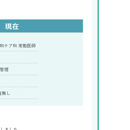
現在
和ケア科 常勤医師
管理
直無し
望しました。