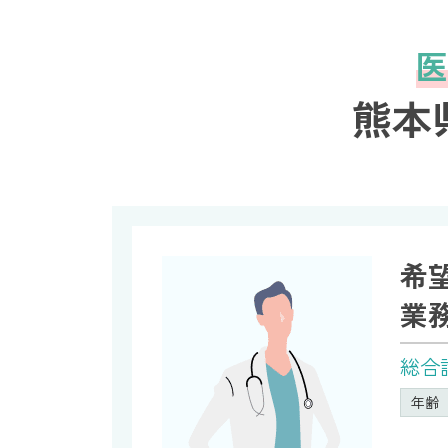
医
熊本
希
業
総合
年齢