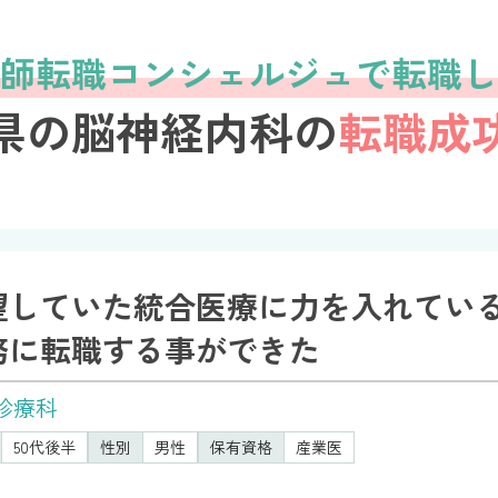
師転職コンシェルジュで転職し
県の脳神経内科の
転職成
望していた統合医療に力を入れてい
務に転職する事ができた
診療科
50代後半
性別
男性
保有資格
産業医