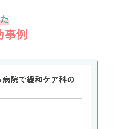
た
功事例
る病院で緩和ケア科の