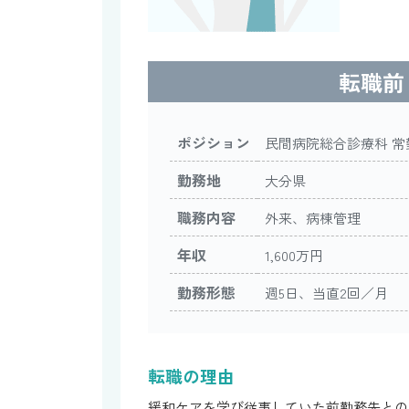
転職前
ポジション
民間病院総合診療科 常
勤務地
大分県
職務内容
外来、病棟管理
年収
1,600万円
勤務形態
週5日、当直2回／月
転職の理由
緩和ケアを学び従事していた前勤務先との