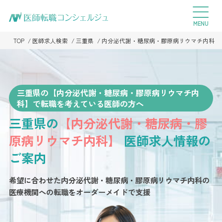
TOP
医師求人検索
三重県
内分泌代謝・糖尿病・膠原病リウマチ内科
三重県の【内分泌代謝・糖尿病・膠原病リウマチ内
科】で転職を考えている医師の方へ
三重県の
【内分泌代謝・糖尿病・膠
原病リウマチ内科】
医師求人情報の
ご案内
希望に合わせた内分泌代謝・糖尿病・膠原病リウマチ内科の
医療機関への転職を
オーダーメイドで支援