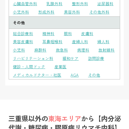
心臓血管外科
乳腺外科
整形外科
泌尿器科
小児外科
形成外科
美容外科
その他外科
その他
総合診療科
精神科
眼科
皮膚科
美容皮膚科
耳鼻咽喉科
産婦人科
婦人科
小児科
麻酔科
救急科
病理科
放射線科
リハビリテーション科
緩和ケア
訪問診療
健診・人間ドック
産業医
メディカルドクター・社医
AGA
その他
三重県以外の
東海エリア
から
【内分泌
代謝・糖尿病・膠原病リウマチ内科】