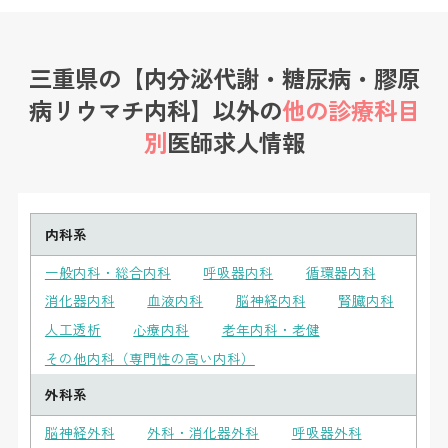
三重県の【内分泌代謝・糖尿病・膠原
病リウマチ内科】以外の
他の診療科目
別
医師求人情報
内科系
一般内科・総合内科
呼吸器内科
循環器内科
消化器内科
血液内科
脳神経内科
腎臓内科
人工透析
心療内科
老年内科・老健
その他内科（専門性の高い内科）
外科系
脳神経外科
外科・消化器外科
呼吸器外科