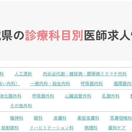
城県の
診療科目別
医師求人
科
人工透析
内分泌代謝・糖尿病・膠原病リウマチ内科
高い内科）
一般内科・総合内科
呼吸器内科
循環器内
消化器外科
呼吸器外科
心臓血管外科
乳腺外科
その他外科
精神科
眼科
皮膚科
美容皮膚科
耳鼻咽喉科
放射線科
リハビリテーション科
病理科
緩和ケア