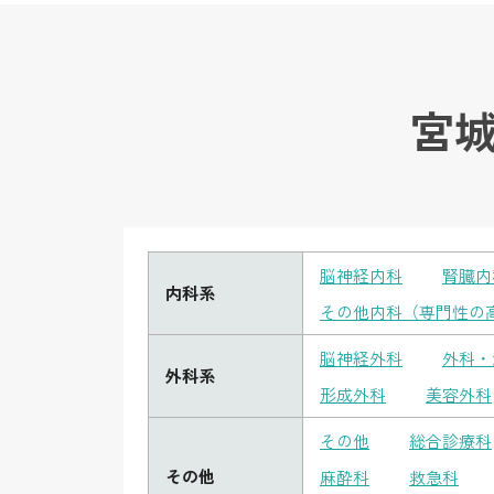
宮
脳神経内科
腎臓内
内科系
その他内科（専門性の
脳神経外科
外科・
外科系
形成外科
美容外科
その他
総合診療科
その他
麻酔科
救急科