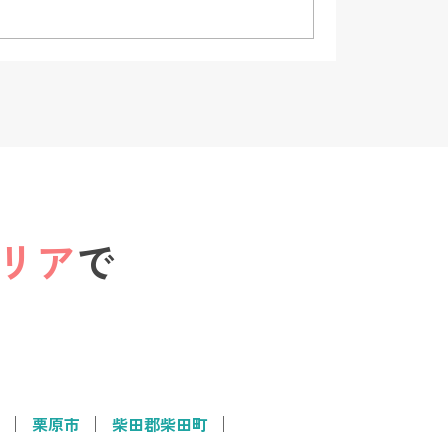
リア
で
栗原市
柴田郡柴田町