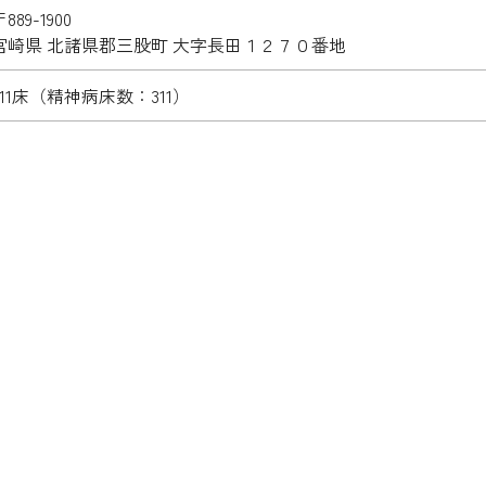
889-1900
宮崎県 北諸県郡三股町 大字長田１２７０番地
311床（精神病床数：311）