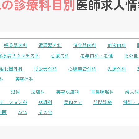
他の診療科目別
医師求人情
呼吸器内科
循環器内科
消化器内科
血液内科
膠原病リウマチ内科
心療内科
老年内科・老健
その他
消化器外科
呼吸器外科
心臓血管外科
乳腺外科
科
美容外科
眼科
皮膚科
美容皮膚科
耳鼻咽喉科
婦人科
テーション科
病理科
緩和ケア
訪問診療
健診・
社医
AGA
その他