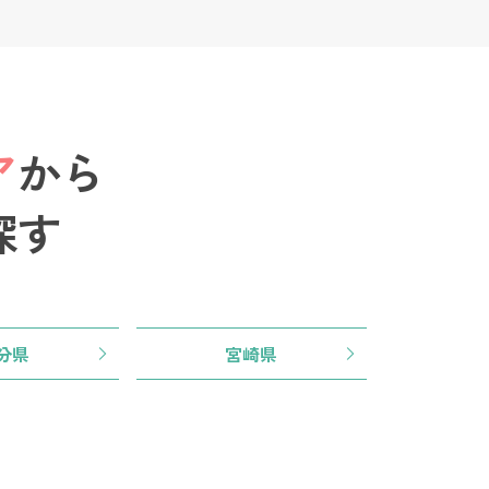
ア
から
探す
分県
宮崎県