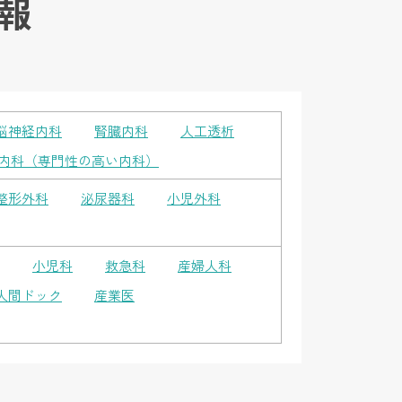
報
脳神経内科
腎臓内科
人工透析
内科（専門性の高い内科）
整形外科
泌尿器科
小児外科
小児科
救急科
産婦人科
人間ドック
産業医