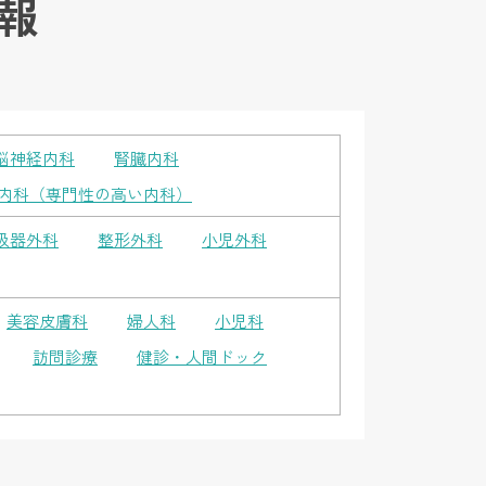
報
脳神経内科
腎臓内科
内科（専門性の高い内科）
吸器外科
整形外科
小児外科
美容皮膚科
婦人科
小児科
訪問診療
健診・人間ドック