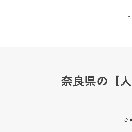
奈
奈良県の【人
奈