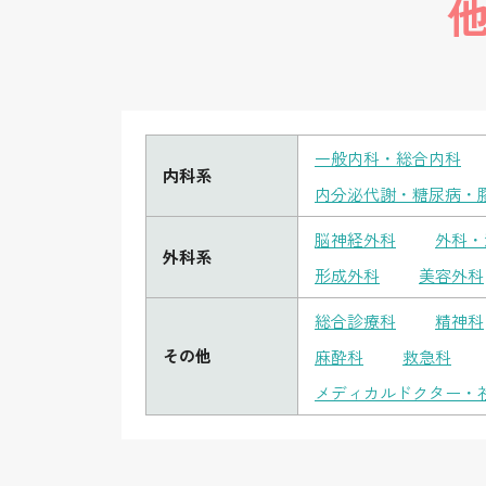
一般内科・総合内科
内科系
内分泌代謝・糖尿病・
脳神経外科
外科・
外科系
形成外科
美容外科
総合診療科
精神科
その他
麻酔科
救急科
メディカルドクター・