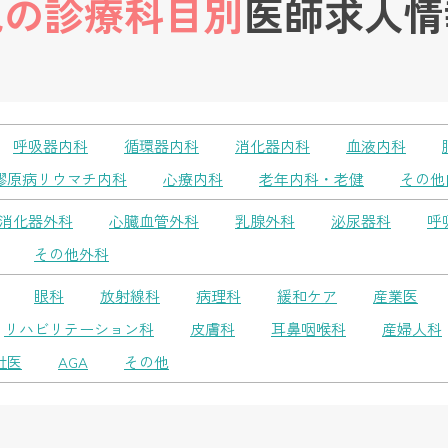
他の診療科目別
医師求人情
呼吸器内科
循環器内科
消化器内科
血液内科
膠原病リウマチ内科
心療内科
老年内科・老健
その他
消化器外科
心臓血管外科
乳腺外科
泌尿器科
呼
その他外科
眼科
放射線科
病理科
緩和ケア
産業医
リハビリテーション科
皮膚科
耳鼻咽喉科
産婦人科
社医
AGA
その他