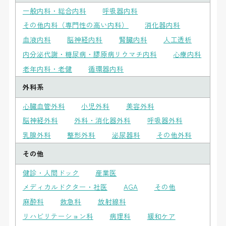
一般内科・総合内科
呼吸器内科
その他内科（専門性の高い内科）
消化器内科
血液内科
脳神経内科
腎臓内科
人工透析
内分泌代謝・糖尿病・膠原病リウマチ内科
心療内科
老年内科・老健
循環器内科
外科系
心臓血管外科
小児外科
美容外科
脳神経外科
外科・消化器外科
呼吸器外科
乳腺外科
整形外科
泌尿器科
その他外科
その他
健診・人間ドック
産業医
メディカルドクター・社医
AGA
その他
麻酔科
救急科
放射線科
リハビリテーション科
病理科
緩和ケア