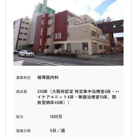
循環器内科
募集科目
230床（大阪府認定 特定集中治療室6床・ハ
病床数
イケアユニット4床・無菌治療室10床、開
放型病床46床））
1600万
給与
5日／週
勤務日数