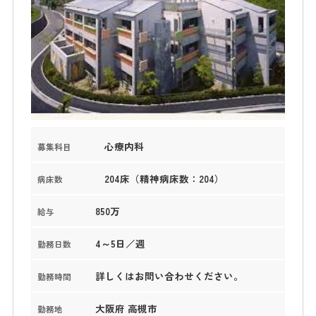
心療内科
募集科目
204床（精神病床数：204）
病床数
850万
給与
4～5日／週
勤務日数
詳しくはお問い合わせください。
勤務時間
大阪府 高槻市
勤務地