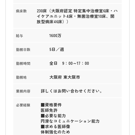
230床（大阪府認定 特定集中治療室6床・ハ
病床数
イケアユニット4床・無菌治療室10床、開
放型病床46床））
1600万
給与
5日／週
勤務日数
全日 9：00～17：00
勤務時間
大阪府 東大阪市
勤務地
詳しくはお問い合わせください。
業務内容
■資格要件
必要経験
医師免許
■必要な能力
円滑なコミュニケーション能力
■求める医師像
体制強化のため