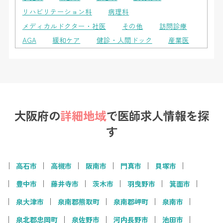
リハビリテーション科
病理科
メディカルドクター・社医
その他
訪問診療
AGA
緩和ケア
健診・人間ドック
産業医
大阪府の
詳細地域
で
医師求人情報を探
す
高石市
高槻市
阪南市
門真市
貝塚市
豊中市
藤井寺市
茨木市
羽曳野市
箕面市
泉大津市
泉南郡熊取町
泉南郡岬町
泉南市
泉北郡忠岡町
泉佐野市
河内長野市
池田市