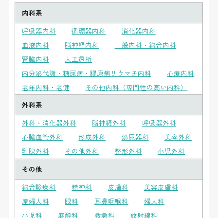
内科系
呼吸器内科
循環器内科
消化器内科
血液内科
脳神経内科
一般内科・総合内科
腎臓内科
人工透析
内分泌代謝・糖尿病・膠原病リウマチ内科
心療内科
老年内科・老健
その他内科（専門性の高い内科）
外科系
外科・消化器外科
脳神経外科
呼吸器外科
心臓血管外科
形成外科
泌尿器科
美容外科
乳腺外科
その他外科
整形外科
小児外科
その他
総合診療科
精神科
皮膚科
美容皮膚科
産婦人科
眼科
耳鼻咽喉科
婦人科
小児科
麻酔科
救急科
放射線科