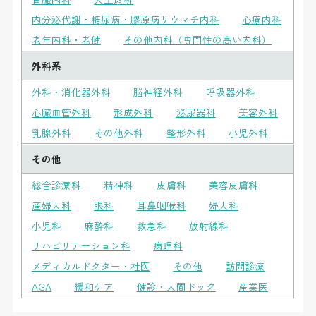
内分泌代謝・糖尿病・膠原病リウマチ内科
心療内科
老年内科・老健
その他内科（専門性の高い内科）
外科系
外科・消化器外科
脳神経外科
呼吸器外科
心臓血管外科
形成外科
泌尿器科
美容外科
乳腺外科
その他外科
整形外科
小児外科
その他
総合診療科
精神科
皮膚科
美容皮膚科
産婦人科
眼科
耳鼻咽喉科
婦人科
小児科
麻酔科
救急科
放射線科
リハビリテーション科
病理科
メディカルドクター・社医
その他
訪問診療
AGA
緩和ケア
健診・人間ドック
産業医