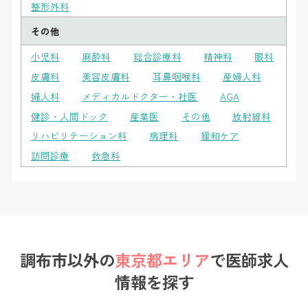
整形外科
その他
小児科
麻酔科
総合診療科
精神科
眼科
皮膚科
美容皮膚科
耳鼻咽喉科
産婦人科
婦人科
メディカルドクター・社医
AGA
健診・人間ドック
産業医
その他
放射線科
リハビリテーション科
病理科
緩和ケア
訪問診療
救急科
調布市以外の
東京都エリア
で
医師求人
情報を探す