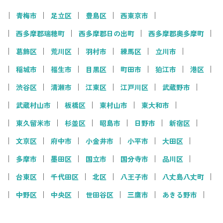
青梅市
足立区
豊島区
西東京市
西多摩郡瑞穂町
西多摩郡日の出町
西多摩郡奥多摩町
葛飾区
荒川区
羽村市
練馬区
立川市
稲城市
福生市
目黒区
町田市
狛江市
港区
渋谷区
清瀬市
江東区
江戸川区
武蔵野市
武蔵村山市
板橋区
東村山市
東大和市
東久留米市
杉並区
昭島市
日野市
新宿区
文京区
府中市
小金井市
小平市
大田区
多摩市
墨田区
国立市
国分寺市
品川区
台東区
千代田区
北区
八王子市
八丈島八丈町
中野区
中央区
世田谷区
三鷹市
あきる野市