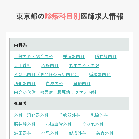
東京都の
診療科目別
医師求人情報
内科系
一般内科・総合内科
呼吸器内科
脳神経内科
人工透析
心療内科
老年内科・老健
その他内科（専門性の高い内科）
循環器内科
消化器内科
血液内科
腎臓内科
内分泌代謝・糖尿病・膠原病リウマチ内科
外科系
外科・消化器外科
呼吸器外科
乳腺外科
脳神経外科
心臓血管外科
その他外科
泌尿器科
小児外科
形成外科
美容外科