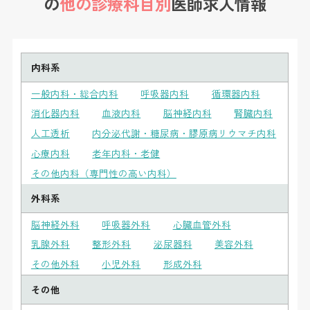
の
他の診療科目別
医師求人情報
内科系
一般内科・総合内科
呼吸器内科
循環器内科
消化器内科
血液内科
脳神経内科
腎臓内科
人工透析
内分泌代謝・糖尿病・膠原病リウマチ内科
心療内科
老年内科・老健
その他内科（専門性の高い内科）
外科系
脳神経外科
呼吸器外科
心臓血管外科
乳腺外科
整形外科
泌尿器科
美容外科
その他外科
小児外科
形成外科
その他