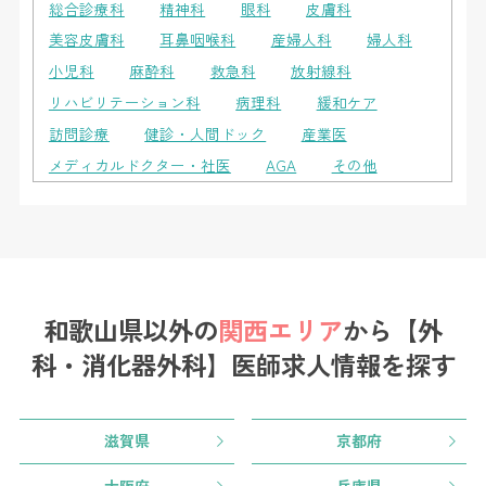
総合診療科
精神科
眼科
皮膚科
美容皮膚科
耳鼻咽喉科
産婦人科
婦人科
小児科
麻酔科
救急科
放射線科
リハビリテーション科
病理科
緩和ケア
訪問診療
健診・人間ドック
産業医
メディカルドクター・社医
AGA
その他
和歌山県以外の
関西エリア
から
【外
科・消化器外科】医師求人情報を探す
滋賀県
京都府