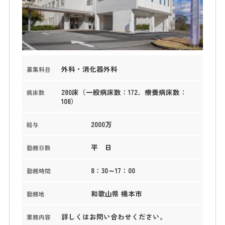
外科・消化器外科
募集科目
280床（一般病床数：172、療養病床数：
病床数
108）
2000万
給与
平 日
勤務日数
8：30～17：00
勤務時間
和歌山県 橋本市
勤務地
詳しくはお問い合わせください。
業務内容