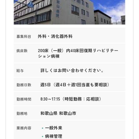
外科・消化器外科
募集科目
200床（一般）内40床回復期リハビリテー
病床数
ション病棟
詳しくはお問い合わせください。
給与
週5日（週4日＋週1回当直も要相談）
勤務日数
8:30～17:15（時短勤務：応相談）
勤務時間
和歌山県 和歌山市
勤務地
一般外来
業務内容
病棟管理