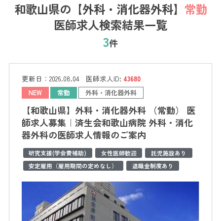
和歌山県の【外科・消化器外科】
常勤
医師求人検索結果一覧
3
件
更新日：
2026.08.04
医師求人ID:
43680
NEW
常勤
外科・消化器外科
【和歌山県】外科・消化器外科 （常勤） 医
師求人募集｜済生会和歌山病院 外科・消化
器外科の医師求人情報のご案内
研究支援(学会費補助)
女性医師歓迎
託児施設あり
安定雇用（雇用期間の定めなし）
退職金制度あり