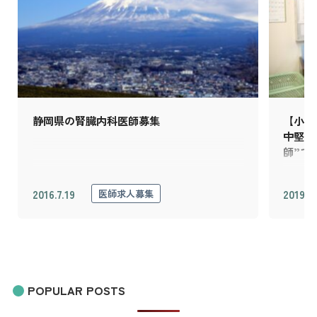
静岡県の腎臓内科医師募集
【小児
中堅（
師”で
2016.7.19
2019.1.
医師求人募集
POPULAR POSTS