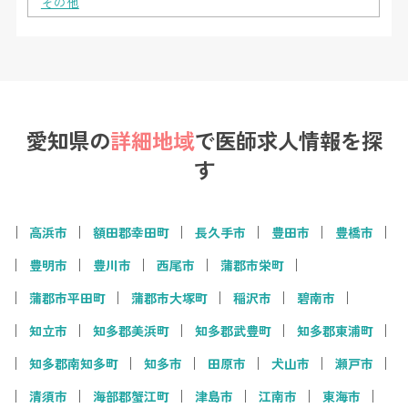
その他
愛知県の
詳細地域
で
医師求人情報を探
す
高浜市
額田郡幸田町
長久手市
豊田市
豊橋市
豊明市
豊川市
西尾市
蒲郡市栄町
蒲郡市平田町
蒲郡市大塚町
稲沢市
碧南市
知立市
知多郡美浜町
知多郡武豊町
知多郡東浦町
知多郡南知多町
知多市
田原市
犬山市
瀬戸市
清須市
海部郡蟹江町
津島市
江南市
東海市