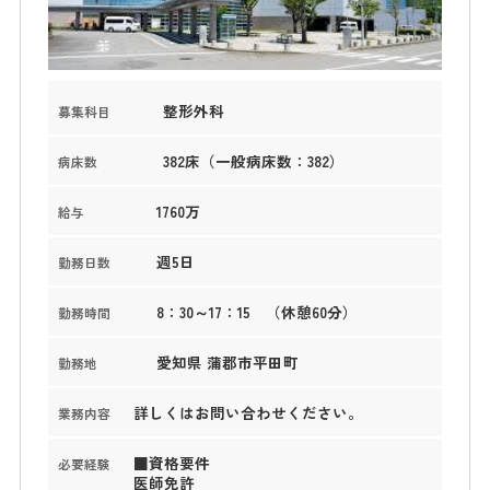
整形外科
募集科目
382床（一般病床数：382）
病床数
1760万
給与
週5日
勤務日数
8：30～17：15 （休憩60分）
勤務時間
愛知県 蒲郡市平田町
勤務地
詳しくはお問い合わせください。
業務内容
■資格要件
必要経験
医師免許