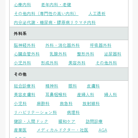
心療内科
老年内科・老健
その他内科（専門性の高い内科）
人工透析
内分泌代謝・糖尿病・膠原病リウマチ内科
外科系
脳神経外科
外科・消化器外科
呼吸器外科
心臓血管外科
乳腺外科
整形外科
泌尿器科
小児外科
形成外科
美容外科
その他外科
その他
総合診療科
精神科
眼科
皮膚科
美容皮膚科
耳鼻咽喉科
産婦人科
婦人科
小児科
麻酔科
救急科
放射線科
リハビリテーション科
病理科
健診・人間ドック
緩和ケア
訪問診療
産業医
メディカルドクター・社医
AGA