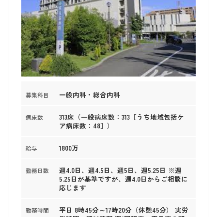
一般内科・総合内科
募集科目
313床（一般病床数：313［うち地域包括ケ
病床数
ア病床数：48］）
1800万
給与
週4.0日、週4.5日、週5日、週5.25日 ※週
勤務日数
5.25日が基準ですが、週4.0日からご相談に
応じます
平日 8時45分～17時20分（休憩45分） 実労
勤務時間