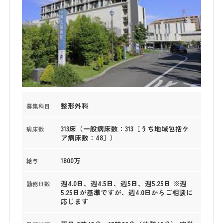
整形外科
募集科目
313床（一般病床数：313［うち地域包括ケ
病床数
ア病床数：48］）
1800万
給与
週4.0日、週4.5日、週5日、週5.25日 ※週
勤務日数
5.25日が基準ですが、週4.0日からご相談に
応じます