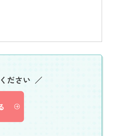
ください
る