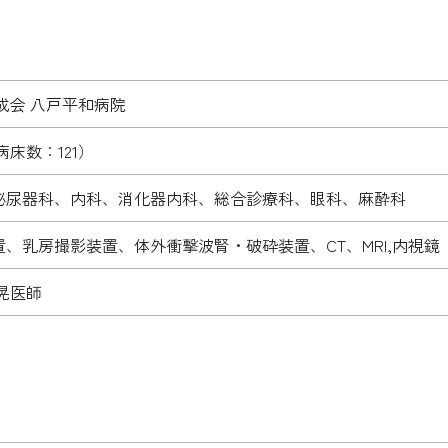
成会 八戸平和病院
病床数：121）
泌尿器科、内科、消化器内科、総合診療科、眼科、麻酔科
、乳房撮影装置、体外衝撃波腎・破砕装置、CT、MRI,内視鏡
晃医師