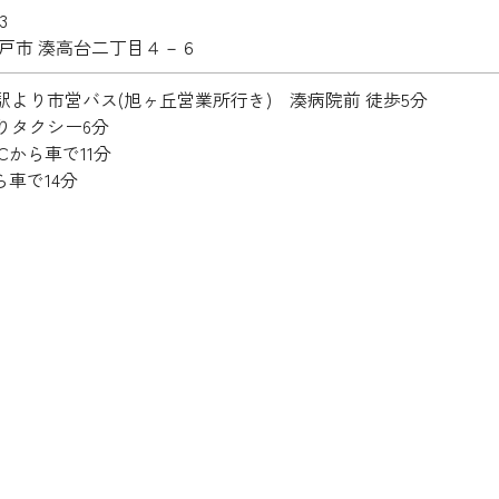
3
八戸市 湊高台二丁目４－６
駅より市営バス(旭ヶ丘営業所行き) 湊病院前 徒歩5分
りタクシー6分
Cから車で11分
ら車で14分