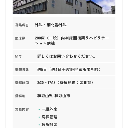
外科・消化器外科
募集科目
200床（一般）内40床回復期リハビリテー
病床数
ション病棟
詳しくはお問い合わせください。
給与
週5日（週4日＋週1回当直も要相談）
勤務日数
8:30～17:15（時短勤務：応相談）
勤務時間
和歌山県 和歌山市
勤務地
一般外来
業務内容
病棟管理
救急対応