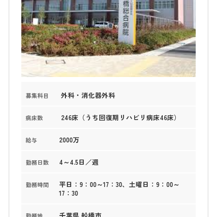
外科・消化器外科
募集科目
246床（うち回復期リハビリ病床46床）
病床数
2000万
給与
4～4.5日／週
勤務日数
平日：9：00～17：30、土曜日：9：00～
勤務時間
17：30
千葉県 船橋市
勤務地