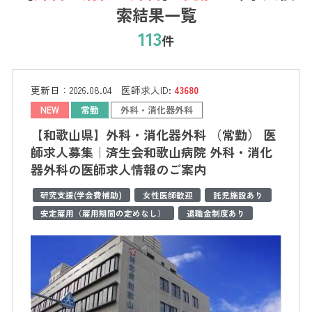
索結果一覧
113
件
更新日：
2026.08.04
医師求人ID:
43680
NEW
常勤
外科・消化器外科
【和歌山県】外科・消化器外科 （常勤） 医
師求人募集｜済生会和歌山病院 外科・消化
器外科の医師求人情報のご案内
研究支援(学会費補助)
女性医師歓迎
託児施設あり
安定雇用（雇用期間の定めなし）
退職金制度あり