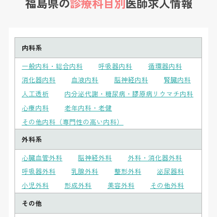
福島県の
診療科目別
医師求人情報
内科系
一般内科・総合内科
呼吸器内科
循環器内科
消化器内科
血液内科
脳神経内科
腎臓内科
人工透析
内分泌代謝・糖尿病・膠原病リウマチ内科
心療内科
老年内科・老健
その他内科（専門性の高い内科）
外科系
心臓血管外科
脳神経外科
外科・消化器外科
呼吸器外科
乳腺外科
整形外科
泌尿器科
小児外科
形成外科
美容外科
その他外科
その他