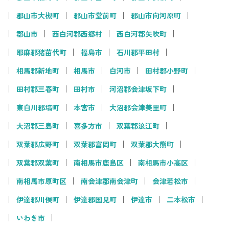
郡山市大槻町
郡山市堂前町
郡山市向河原町
郡山市
西白河郡西郷村
西白河郡矢吹町
耶麻郡猪苗代町
福島市
石川郡平田村
相馬郡新地町
相馬市
白河市
田村郡小野町
田村郡三春町
田村市
河沼郡会津坂下町
東白川郡塙町
本宮市
大沼郡会津美里町
大沼郡三島町
喜多方市
双葉郡浪江町
双葉郡広野町
双葉郡富岡町
双葉郡大熊町
双葉郡双葉町
南相馬市鹿島区
南相馬市小高区
南相馬市原町区
南会津郡南会津町
会津若松市
伊達郡川俣町
伊達郡国見町
伊達市
二本松市
いわき市