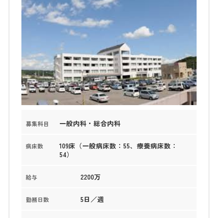
一般内科・総合内科
募集科目
109床（一般病床数：55、療養病床数：
病床数
54）
2200万
給与
5日／週
勤務日数