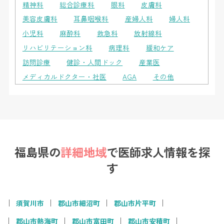
精神科
総合診療科
眼科
皮膚科
美容皮膚科
耳鼻咽喉科
産婦人科
婦人科
小児科
麻酔科
救急科
放射線科
リハビリテーション科
病理科
緩和ケア
訪問診療
健診・人間ドック
産業医
メディカルドクター・社医
AGA
その他
福島県の
詳細地域
で
医師求人情報を探
す
須賀川市
郡山市細沼町
郡山市片平町
郡山市熱海町
郡山市富田町
郡山市安積町