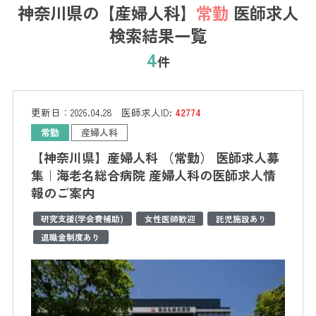
神奈川県の【産婦人科】
常勤
医師求人
検索結果一覧
4
件
更新日：
2026.04.28
医師求人ID:
42774
常勤
産婦人科
【神奈川県】産婦人科 （常勤） 医師求人募
集｜海老名総合病院 産婦人科の医師求人情
報のご案内
研究支援(学会費補助)
女性医師歓迎
託児施設あり
退職金制度あり