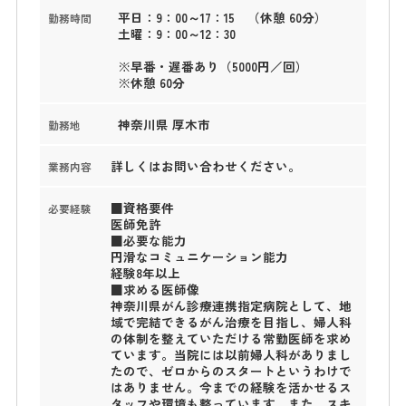
平日：9：00～17：15 （休憩 60分）
勤務時間
土曜：9：00～12：30
※早番・遅番あり（5000円／回）
※休憩 60分
神奈川県 厚木市
勤務地
詳しくはお問い合わせください。
業務内容
■資格要件
必要経験
医師免許
■必要な能力
円滑なコミュニケーション能力
経験8年以上
■求める医師像
神奈川県がん診療連携指定病院として、地
域で完結できるがん治療を目指し、婦人科
の体制を整えていただける常勤医師を求め
ています。当院には以前婦人科がありまし
たので、ゼロからのスタートというわけで
はありません。今までの経験を活かせるス
タッフや環境も整っています。また、スキ