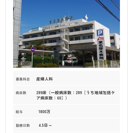
産婦人科
募集科目
289床（一般病床数：289［うち地域包括ケ
病床数
ア病床数：60］）
1800万
給与
4.5日～
勤務日数