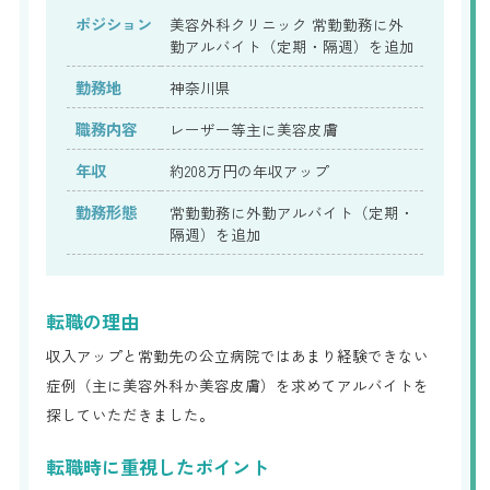
ポジション
美容外科クリニック 常勤勤務に外
勤アルバイト（定期・隔週）を追加
勤務地
神奈川県
職務内容
レーザー等主に美容皮膚
年収
約208万円の年収アップ
勤務形態
常勤勤務に外勤アルバイト（定期・
隔週）を追加
転職の理由
収入アップと常勤先の公立病院ではあまり経験できない
症例（主に美容外科か美容皮膚）を求めてアルバイトを
探していただきました。
転職時に重視したポイント