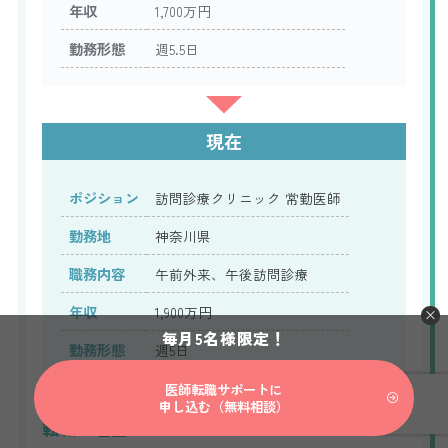
年収
1,700万円
勤務形態
週5.5日
現在
ポジション
訪問診療クリニック 常勤医師
勤務地
神奈川県
職務内容
午前外来、午後訪問診療
年収
1,900万円
毎月5名様限定！
勤務形態
週5日
医師転職サポートに
申し込む（無料相談）
転職の理由