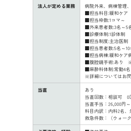
法人が定める業務
病院外来、病棟管理
■担当科目:緩和ケア
■担当枠数:1コマ～
■外来患者数:3名～5
■診療体制:1診体制
■担当制度:主治医制
■担当患者数:5名～10
■担当病棟:緩和ケア
■腹腔鏡手術:あり ※
■麻酔科体制:常勤4名
※詳細についてはお
当直
あり
当直回数：相談可 0
当直手当：26,000
科目内訳：内科2名、
救急件数：（ウォーク