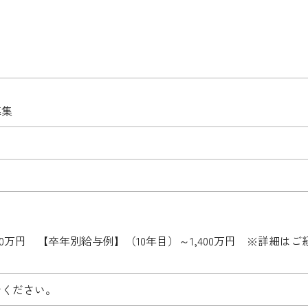
募集
1,400万円 【卒年別給与例】（10年目）～1,400万円 ※詳
。
せください。