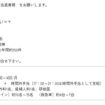
、当直業務 をお願いします。
名/コマ
名
病棟
年間約150件
問合せ下さい。
回～4回/月
円～ ＋ 時間外手当（17：00～21：00は時間外手当として支給）
外科1名、産婦人科1名、研修医
イン）約10名～15名 （救急車）約4台～7台