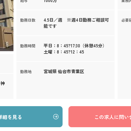
1000万
給与
業務
4.5日／週 ※週4日勤務ご相談可
勤務日数
必要
能です
平日：8：45?17:30（休憩45分）
勤務時間
土曜：8：45?12：45
宮城県 仙台市青葉区
勤務地
精神
詳細を見る
この求人に問い