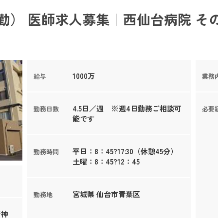
勤） 医師求人募集｜西仙台病院 そ
1000万
給与
業務
4.5日／週 ※週4日勤務ご相談可
勤務日数
必要
能です
平日：8：45?17:30（休憩45分）
勤務時間
土曜：8：45?12：45
宮城県 仙台市青葉区
勤務地
精神