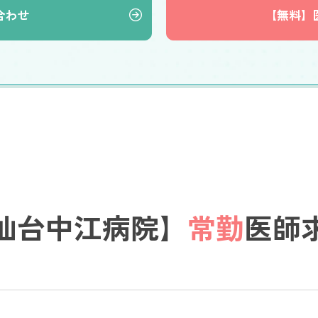
合わせ
【無料】
仙台中江病院】
常勤
医師