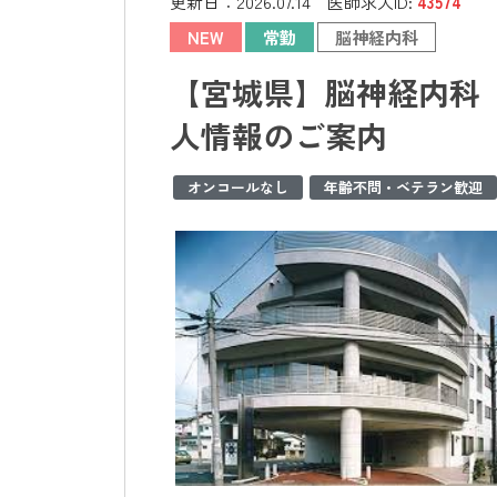
更新日：
2026.07.14
医師求人ID:
43574
NEW
常勤
脳神経内科
【宮城県】脳神経内科 
人情報のご案内
オンコールなし
年齢不問・ベテラン歓迎