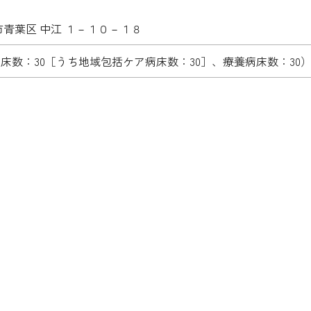
市青葉区 中江 １－１０－１８
病床数：30［うち地域包括ケア病床数：30］、療養病床数：30