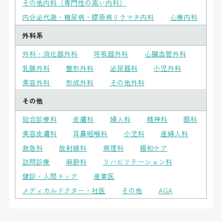
その他内科（専門性の高い内科）
内分泌代謝・糖尿病・膠原病リウマチ内科
心療内科
外科系
外科・消化器外科
呼吸器外科
心臓血管外科
乳腺外科
整形外科
泌尿器科
小児外科
美容外科
形成外科
その他外科
その他
総合診療科
皮膚科
婦人科
精神科
眼科
美容皮膚科
耳鼻咽喉科
小児科
産婦人科
救急科
放射線科
病理科
緩和ケア
訪問診療
麻酔科
リハビリテーション科
健診・人間ドック
産業医
メディカルドクター・社医
その他
AGA