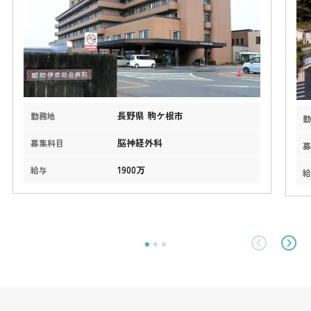
長野県 駒ケ根市
勤務地
脳神経外科
募集科目
1900万
給与