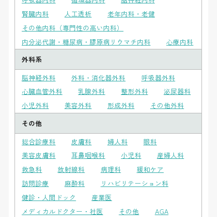
腎臓内科
人工透析
老年内科・老健
その他内科（専門性の高い内科）
内分泌代謝・糖尿病・膠原病リウマチ内科
心療内科
外科系
脳神経外科
外科・消化器外科
呼吸器外科
心臓血管外科
乳腺外科
整形外科
泌尿器科
小児外科
美容外科
形成外科
その他外科
その他
総合診療科
皮膚科
婦人科
眼科
美容皮膚科
耳鼻咽喉科
小児科
産婦人科
救急科
放射線科
病理科
緩和ケア
訪問診療
麻酔科
リハビリテーション科
健診・人間ドック
産業医
メディカルドクター・社医
その他
AGA