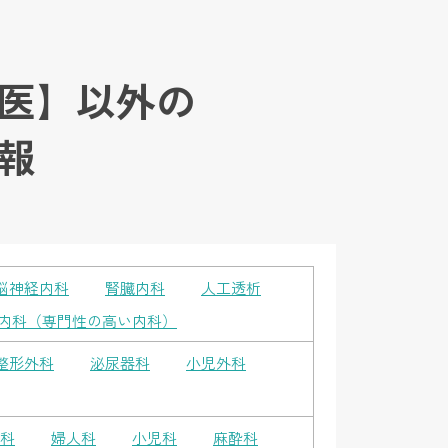
医】以外の
報
脳神経内科
腎臓内科
人工透析
内科（専門性の高い内科）
整形外科
泌尿器科
小児外科
科
婦人科
小児科
麻酔科