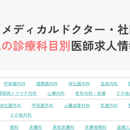
【メディカルドクター・社
他の診療科目別
医師求人情
呼吸器内科
循環器内科
消化器内科
血液内科
膠原病リウマチ内科
心療内科
老年内科・老健
その他
消化器外科
呼吸器外科
心臓血管外科
乳腺外科
その他外科
眼科
皮膚科
美容皮膚科
耳鼻咽喉科
産婦人