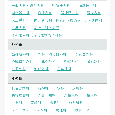
一般内科・総合内科
呼吸器内科
循環器内科
消化器内科
血液内科
脳神経内科
腎臓内科
人工透析
内分泌代謝・糖尿病・膠原病リウマチ内科
心療内科
老年内科・老健
その他内科（専門性の高い内科）
外科系
脳神経外科
外科・消化器外科
呼吸器外科
心臓血管外科
乳腺外科
整形外科
泌尿器科
小児外科
形成外科
美容外科
その他
総合診療科
精神科
眼科
皮膚科
美容皮膚科
耳鼻咽喉科
産婦人科
婦人科
小児科
麻酔科
救急科
放射線科
リハビリテーション科
病理科
緩和ケア