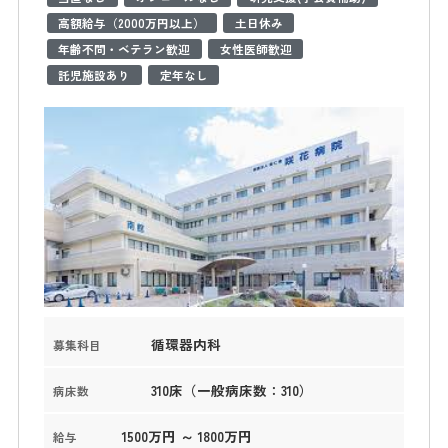
高額給与（2000万円以上）
土日休み
年齢不問・ベテラン歓迎
女性医師歓迎
託児施設あり
定年なし
循環器内科
募集科目
310床（一般病床数：310）
病床数
1500万円 ～ 1800万円
給与