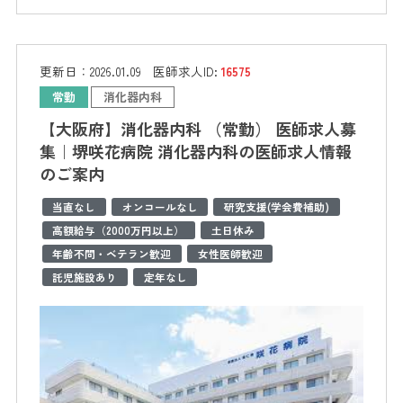
更新日：
2026.01.09
医師求人ID:
16575
常勤
消化器内科
【大阪府】消化器内科 （常勤） 医師求人募
集｜堺咲花病院 消化器内科の医師求人情報
のご案内
当直なし
オンコールなし
研究支援(学会費補助)
高額給与（2000万円以上）
土日休み
年齢不問・ベテラン歓迎
女性医師歓迎
託児施設あり
定年なし