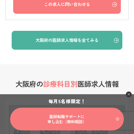
この求人に問い合わせる
大阪府の医師求人情報を全てみる
大阪府の
診療科目別
医師求人情報
毎月5名様限定！
内科系
医師転職サポートに
申し込む（無料相談）
呼吸器内科
循環器内科
消化器内科
血液内科
脳神経内科
一般内科・総合内科