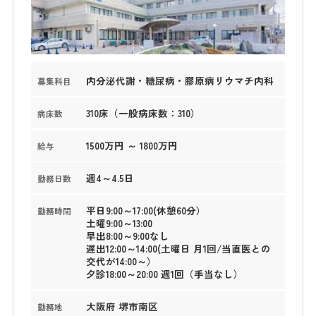
内分泌代謝・糖尿病・膠原病リウマチ内科
募集科目
310床（一般病床数：310）
病床数
1500万円 ～ 1800万円
給与
週4～4.5日
勤務日数
平日9:00～17:00(休憩60分）
勤務時間
土曜9:00～13:00
早出8:00～9:00なし
遅出12:00～14:00(土曜日 月1回/当直医との
交代が14:00～）
夕診18:00～20:00 週1回（手当なし）
大阪府 堺市南区
勤務地