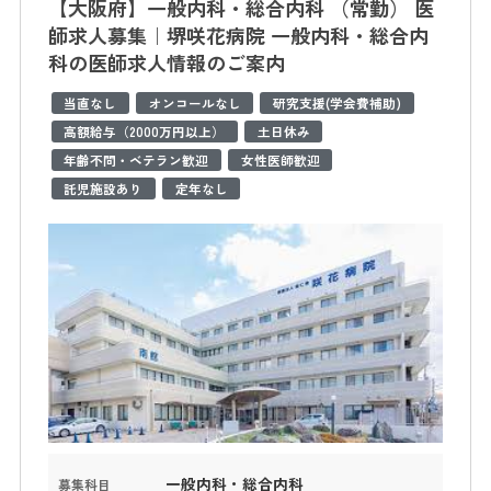
【大阪府】一般内科・総合内科 （常勤） 医
師求人募集｜堺咲花病院 一般内科・総合内
科の医師求人情報のご案内
当直なし
オンコールなし
研究支援(学会費補助)
高額給与（2000万円以上）
土日休み
年齢不問・ベテラン歓迎
女性医師歓迎
託児施設あり
定年なし
一般内科・総合内科
募集科目