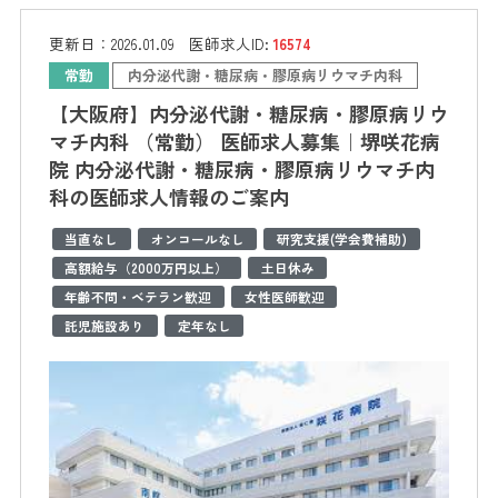
更新日：
2026.01.09
医師求人ID:
16574
常勤
内分泌代謝・糖尿病・膠原病リウマチ内科
【大阪府】内分泌代謝・糖尿病・膠原病リウ
マチ内科 （常勤） 医師求人募集｜堺咲花病
院 内分泌代謝・糖尿病・膠原病リウマチ内
科の医師求人情報のご案内
当直なし
オンコールなし
研究支援(学会費補助)
高額給与（2000万円以上）
土日休み
年齢不問・ベテラン歓迎
女性医師歓迎
託児施設あり
定年なし