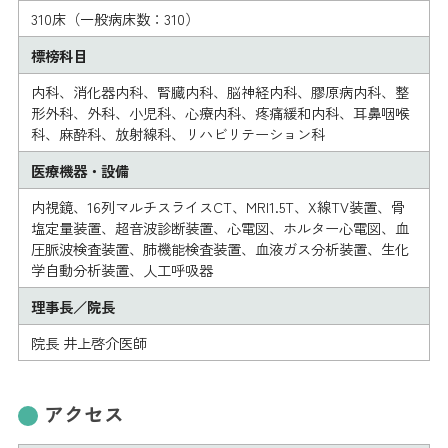
310床（一般病床数：310）
標榜科目
内科、消化器内科、腎臓内科、脳神経内科、膠原病内科、整
形外科、外科、小児科、心療内科、疼痛緩和内科、耳鼻咽喉
科、麻酔科、放射線科、リハビリテーション科
医療機器・設備
内視鏡、16列マルチスライスCT、MRI1.5T、X線TV装置、骨
塩定量装置、超音波診断装置、心電図、ホルター心電図、血
圧脈波検査装置、肺機能検査装置、血液ガス分析装置、生化
学自動分析装置、人工呼吸器
理事長／院長
院長 井上啓介医師
アクセス