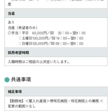
度
当直
あり
当直（希望者のみ）
◇手当：平日 60,000円／回 20：00～翌8：00
：土曜日100,000円／回 14：00～翌9：00
：日曜日120,000円／回 09：00～翌8：00
採用希望時期
入職時期はご相談の上決定いたします。
共通事項
補足事項
【勤務地】＜雇入れ直後＞堺咲花病院・咲花病院との兼務 ＜
変更の範囲＞なし