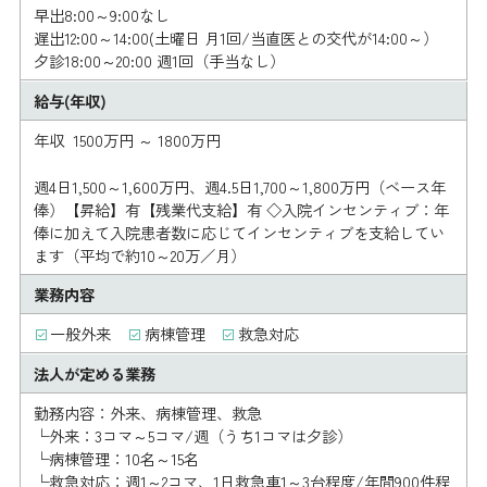
早出8:00～9:00なし
遅出12:00～14:00(土曜日 月1回/当直医との交代が14:00～）
夕診18:00～20:00 週1回（手当なし）
給与(年収)
年収 1500万円 ～ 1800万円
週4日1,500～1,600万円、週4.5日1,700～1,800万円（ベース年
俸）【昇給】有【残業代支給】有 ◇入院インセンティブ：年
俸に加えて入院患者数に応じてインセンティブを支給してい
ます（平均で約10～20万／月）
業務内容
一般外来
病棟管理
救急対応
法人が定める業務
勤務内容：外来、病棟管理、救急
└外来：3コマ～5コマ/週（うち1コマは夕診）
└病棟管理：10名～15名
└救急対応：週1～2コマ、1日救急車1～3台程度/年間900件程