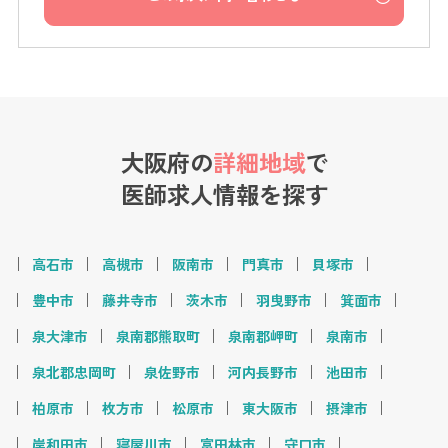
大阪府の
詳細地域
で
医師求人情報を探す
高石市
高槻市
阪南市
門真市
貝塚市
豊中市
藤井寺市
茨木市
羽曳野市
箕面市
泉大津市
泉南郡熊取町
泉南郡岬町
泉南市
泉北郡忠岡町
泉佐野市
河内長野市
池田市
柏原市
枚方市
松原市
東大阪市
摂津市
岸和田市
寝屋川市
富田林市
守口市