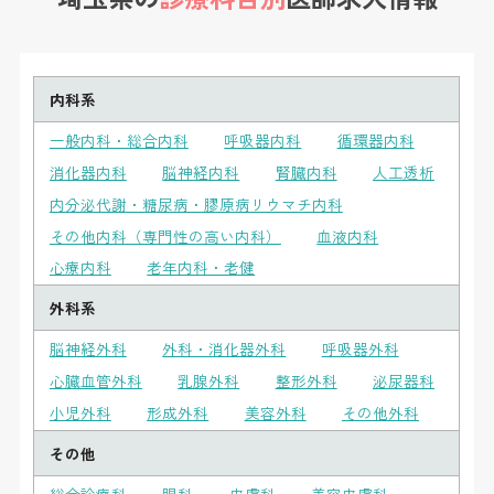
内科系
一般内科・総合内科
呼吸器内科
循環器内科
消化器内科
脳神経内科
腎臓内科
人工透析
内分泌代謝・糖尿病・膠原病リウマチ内科
その他内科（専門性の高い内科）
血液内科
心療内科
老年内科・老健
外科系
脳神経外科
外科・消化器外科
呼吸器外科
心臓血管外科
乳腺外科
整形外科
泌尿器科
小児外科
形成外科
美容外科
その他外科
その他