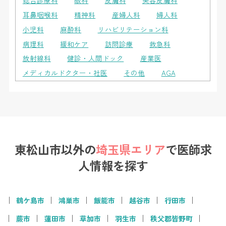
総合診療科
眼科
皮膚科
美容皮膚科
耳鼻咽喉科
精神科
産婦人科
婦人科
小児科
麻酔科
リハビリテーション科
病理科
緩和ケア
訪問診療
救急科
放射線科
健診・人間ドック
産業医
メディカルドクター・社医
その他
AGA
東松山市以外の
埼玉県エリア
で
医師求
人情報を探す
鶴ケ島市
鴻巣市
飯能市
越谷市
行田市
蕨市
蓮田市
草加市
羽生市
秩父郡皆野町