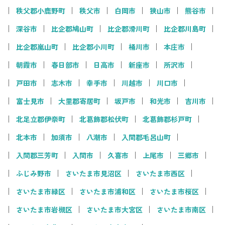
秩父郡小鹿野町
秩父市
白岡市
狭山市
熊谷市
深谷市
比企郡鳩山町
比企郡滑川町
比企郡川島町
比企郡嵐山町
比企郡小川町
桶川市
本庄市
朝霞市
春日部市
日高市
新座市
所沢市
戸田市
志木市
幸手市
川越市
川口市
富士見市
大里郡寄居町
坂戸市
和光市
吉川市
北足立郡伊奈町
北葛飾郡松伏町
北葛飾郡杉戸町
北本市
加須市
八潮市
入間郡毛呂山町
入間郡三芳町
入間市
久喜市
上尾市
三郷市
ふじみ野市
さいたま市見沼区
さいたま市西区
さいたま市緑区
さいたま市浦和区
さいたま市桜区
さいたま市岩槻区
さいたま市大宮区
さいたま市南区