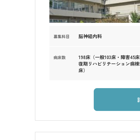
脳神経内科
募集科目
198床（一般103床・障害45
病床数
復期リハビリテーション病棟5
床）