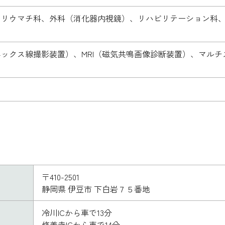
、リウマチ科、外科（消化器内視鏡）、リハビリテーション科
ックス線撮影装置）、MRI（磁気共鳴画像診断装置）、マルチ
〒410-2501
静岡県 伊豆市 下白岩７５番地
冷川ICから車で13分
修善寺ICから車で14分