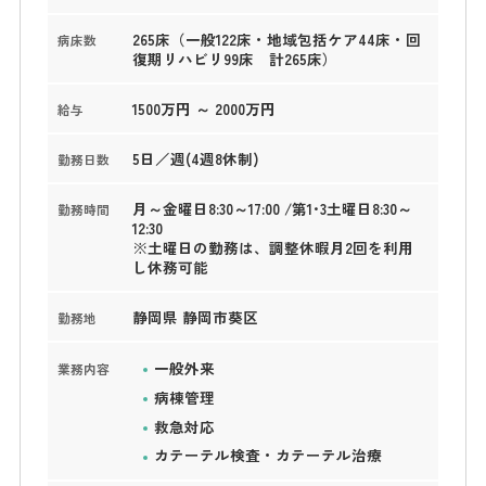
265床（一般122床・地域包括ケア44床・回
病床数
復期リハビリ99床 計265床）
1500万円 ～ 2000万円
給与
5日／週(4週8休制)
勤務日数
月～金曜日8:30～17:00 /第1･3土曜日8:30～
勤務時間
12:30
※土曜日の勤務は、調整休暇月2回を利用
し休務可能
静岡県 静岡市葵区
勤務地
一般外来
業務内容
病棟管理
救急対応
カテーテル検査・カテーテル治療