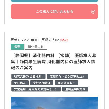
この求人に問い合わせる
更新日：
2026.01.06
医師求人ID:
16528
常勤
消化器内科
【静岡県】消化器内科 （常勤） 医師求人募
集｜静岡厚生病院 消化器内科の医師求人情
報のご案内
研究支援(学会費補助)
高額給与（2000万円以上）
土日休み
女性医師歓迎
託児施設あり
安定雇用（雇用期間の定めなし）
退職金制度あり