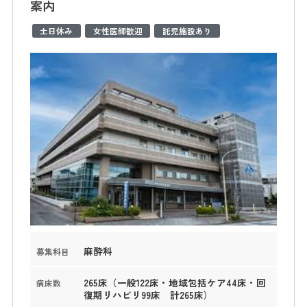
案内
土日休み
女性医師歓迎
託児施設あり
麻酔科
募集科目
265床（一般122床・地域包括ケア44床・回
病床数
復期リハビリ99床 計265床）