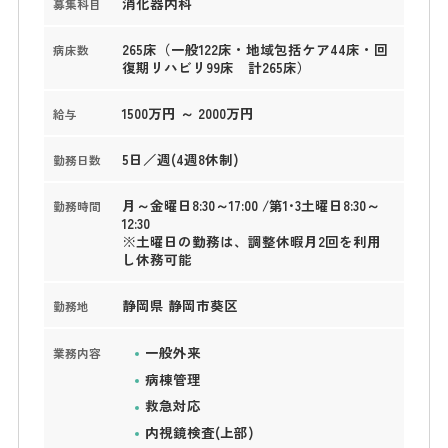
消化器内科
募集科目
265床（一般122床・地域包括ケア44床・回
病床数
復期リハビリ99床 計265床）
1500万円 ～ 2000万円
給与
5日／週(4週8休制)
勤務日数
月～金曜日8:30～17:00 /第1･3土曜日8:30～
勤務時間
12:30
※土曜日の勤務は、調整休暇月2回を利用
し休務可能
静岡県 静岡市葵区
勤務地
一般外来
業務内容
病棟管理
救急対応
内視鏡検査(上部)