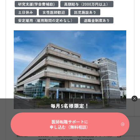
研究支援(学会費補助)
高額給与（2000万円以上）
土日休み
女性医師歓迎
託児施設あり
安定雇用（雇用期間の定めなし）
退職金制度あり
毎月5名様限定！
脳神経内科
募集科目
医師転職サポートに
申し込む（無料相談）
265床（一般122床・地域包括ケア44床・回
病床数