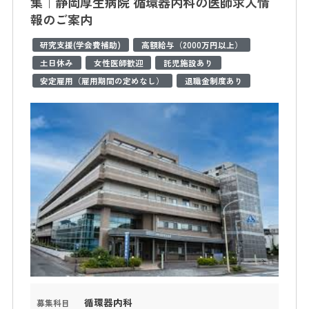
集｜静岡厚生病院 循環器内科の医師求人情
報のご案内
研究支援(学会費補助)
高額給与（2000万円以上）
土日休み
女性医師歓迎
託児施設あり
安定雇用（雇用期間の定めなし）
退職金制度あり
循環器内科
募集科目