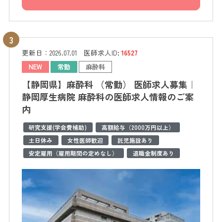
更新日：
2026.07.01
医師求人ID:
16527
NEW
常勤
麻酔科
【静岡県】麻酔科 （常勤） 医師求人募集｜
静岡厚生病院 麻酔科の医師求人情報のご案
内
研究支援(学会費補助)
高額給与（2000万円以上）
土日休み
女性医師歓迎
託児施設あり
安定雇用（雇用期間の定めなし）
退職金制度あり