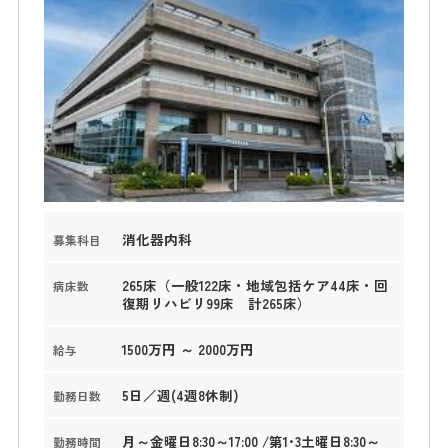
消化器内科
募集科目
265床（一般122床・地域包括ケア44床・回
病床数
復期リハビリ99床 計265床）
1500万円 ～ 2000万円
給与
5日／週(4週8休制)
勤務日数
月～金曜日8:30～17:00 /第1･3土曜日8:30～
勤務時間