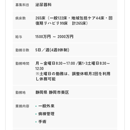
泌尿器科
募集科目
265床（一般122床・地域包括ケア44床・回
病床数
復期リハビリ99床 計265床）
1500万円 ～ 2000万円
給与
5日／週(4週8休制)
勤務日数
月～金曜日8:30～17:00 /第1･3土曜日8:30～
勤務時間
12:30
※土曜日の勤務は、調整休暇月2回を利用
し休務可能
静岡県 静岡市葵区
勤務地
一般外来
業務内容
病棟管理
手術