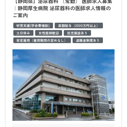
【静岡県】泌尿器科 （常勤） 医師求人募集
｜静岡厚生病院 泌尿器科の医師求人情報の
ご案内
研究支援(学会費補助)
高額給与（2000万円以上）
土日休み
女性医師歓迎
託児施設あり
安定雇用（雇用期間の定めなし）
退職金制度あり