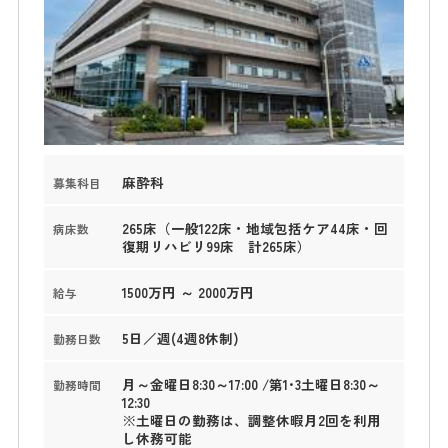
麻酔科
募集科目
265床（一般122床・地域包括ケア44床・回
病床数
復期リハビリ99床 計265床）
1500万円 ～ 2000万円
給与
5日／週(4週8休制)
勤務日数
月～金曜日8:30～17:00 /第1･3土曜日8:30～
勤務時間
12:30
※土曜日の勤務は、調整休暇月2回を利用
し休務可能