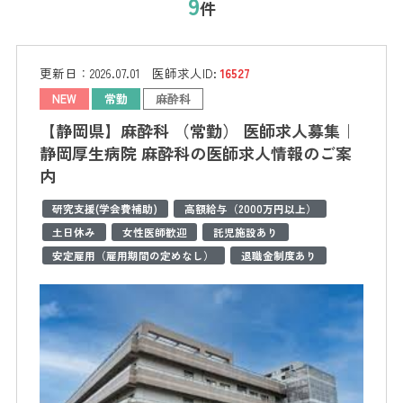
9
件
更新日：
2026.07.01
医師求人ID:
16527
NEW
常勤
麻酔科
【静岡県】麻酔科 （常勤） 医師求人募集｜
静岡厚生病院 麻酔科の医師求人情報のご案
内
研究支援(学会費補助)
高額給与（2000万円以上）
土日休み
女性医師歓迎
託児施設あり
安定雇用（雇用期間の定めなし）
退職金制度あり