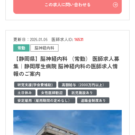
この求人に問い合わせる
更新日：
2026.01.06
医師求人ID:
16531
常勤
脳神経内科
【静岡県】脳神経内科 （常勤） 医師求人募
集｜静岡厚生病院 脳神経内科の医師求人情
報のご案内
研究支援(学会費補助)
高額給与（2000万円以上）
土日休み
女性医師歓迎
託児施設あり
安定雇用（雇用期間の定めなし）
退職金制度あり