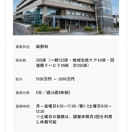
麻酔科
募集科目
265床（一般122床・地域包括ケア44床・回
病床数
復期リハビリ99床 計265床）
1500万円 ～ 2000万円
給与
5日／週(4週8休制)
勤務日数
月～金曜日8:30～17:00 /第1･3土曜日8:30～
勤務時間
12:30
※土曜日の勤務は、調整休暇月2回を利用
し休務可能