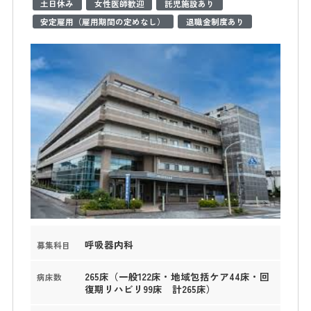
土日休み
女性医師歓迎
託児施設あり
安定雇用（雇用期間の定めなし）
退職金制度あり
呼吸器内科
募集科目
265床（一般122床・地域包括ケア44床・回
病床数
復期リハビリ99床 計265床）