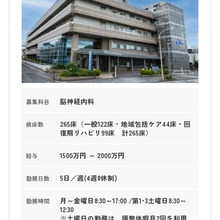
脳神経内科
募集科目
265床（一般122床・地域包括ケア44床・回
病床数
復期リハビリ99床 計265床）
1500万円 ～ 2000万円
給与
5日／週(4週8休制)
勤務日数
月～金曜日8:30～17:00 /第1･3土曜日8:30～
勤務時間
12:30
※土曜日の勤務は、調整休暇月2回を利用