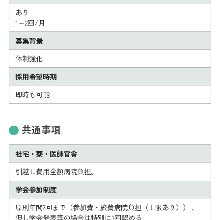
あり
1～2回/月
募集背景
体制強化
採用希望時期
即時も可能
共通事項
社宅・寮・医師官舎
引越し費用全額病院負担。
学会参加制度
原則年間2回まで（参加費・旅費病院負担（上限あり）） 、
但し学会発表等の場合は特別に1回認める