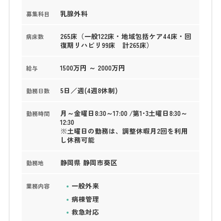
乳腺外科
募集科目
265床（一般122床・地域包括ケア44床・回
病床数
復期リハビリ99床 計265床）
1500万円 ～ 2000万円
給与
5日／週(4週8休制)
勤務日数
月～金曜日8:30～17:00 /第1･3土曜日8:30～
勤務時間
12:30
※土曜日の勤務は、調整休暇月2回を利用
し休務可能
静岡県 静岡市葵区
勤務地
一般外来
業務内容
病棟管理
救急対応