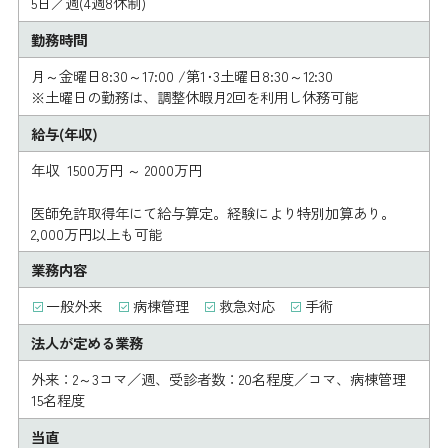
5日／週(4週8休制)
勤務時間
月～金曜日8:30～17:00 /第1･3土曜日8:30～12:30
※土曜日の勤務は、調整休暇月2回を利用し休務可能
給与(年収)
年収 1500万円 ～ 2000万円
医師免許取得年にて給与算定。経験により特別加算あり。
2,000万円以上も可能
業務内容
一般外来
病棟管理
救急対応
手術
法人が定める業務
外来：2～3コマ／週、受診者数：20名程度／コマ、病棟管理
15名程度
当直