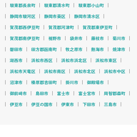
駿東郡長泉町
駿東郡清水町
駿東郡小山町
静岡市駿河区
静岡市葵区
静岡市清水区
賀茂郡西伊豆町
賀茂郡河津町
賀茂郡東伊豆町
賀茂郡南伊豆町
裾野市
袋井市
藤枝市
菊川市
磐田市
田方郡函南町
牧之原市
熱海市
焼津市
湖西市
浜松市西区
浜松市浜北区
浜松市東区
浜松市天竜区
浜松市南区
浜松市北区
浜松市中区
沼津市
榛原郡吉田町
掛川市
御殿場市
御前崎市
島田市
富士市
富士宮市
周智郡森町
伊豆市
伊豆の国市
伊東市
下田市
三島市