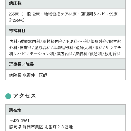
病床数
265床（一般122床・地域包括ケア44床・回復期リハビリ99床
計265床）
標榜科目
内科/循環器内科/脳神経内科/小児科/外科/整形外科/脳神経
外科/皮膚科/泌尿器科/耳鼻咽喉科/産婦人科/眼科/リウマチ
科リハビリテーション科/漢方内科/麻酔科/救急科/放射線科
理事長／院長
病院長 水野伸一医師
アクセス
所在地
〒420-0961
静岡県 静岡市葵区 北番町２３番地