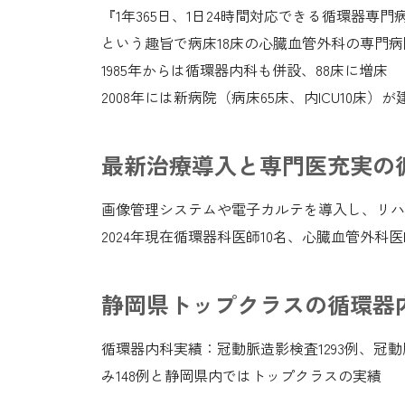
『1年365日、1日24時間対応できる循環器専
という趣旨で病床18床の心臓血管外科の専門
1985年からは循環器内科も併設、88床に増床
2008年には新病院（病床65床、内ICU10床）が
最新治療導入と専門医充実の
画像管理システムや電子カルテを導入し、リハ
2024年現在循環器科医師10名、心臓血管外
静岡県トップクラスの循環器内
循環器内科実績：冠動脈造影検査1293例、冠動
み148例と静岡県内ではトップクラスの実績