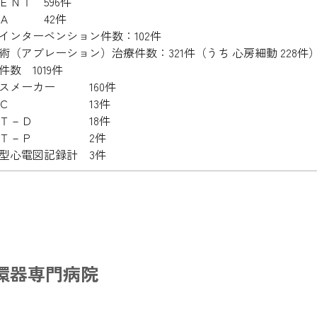
ＮＴ 596件
Ａ 42件
インターベンション件数：102件
術（アブレーション）治療件数：321件（うち 心房細動 228件
数 1019件
メーカー 160件
ＤＣ 13件
Ｔ－Ｄ 18件
Ｔ－Ｐ 2件
心電図記録計 3件
環器専門病院