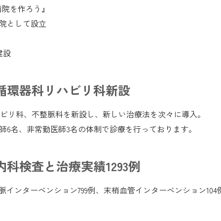
門病院を作ろう』
病院として設立
建設
循環器科リハビリ科新設
ビリ科、不整脈科を新設し、新しい治療法を次々に導入。
科医師6名、非常勤医師3名の体制で診療を行っております。
科検査と治療実績1293例
脈インターベンション799例、末梢血管インターベンション10