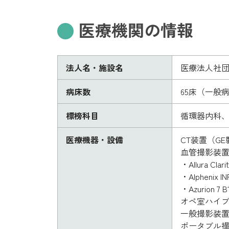
医療機関の情報
法人名・施設名
医療法人社団
病床数
65床（一般病
標榜科目
循環器内科
医療機器・設備
CT装置（GE製：
血管撮影装置
・Allura C
・Alphenix
・Azurion 
オペ室ハイブリッ
一般撮影装置
ポータブル撮影装