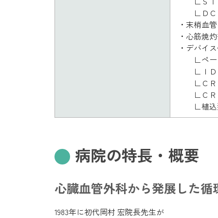
∟ＳＴＥ
∟ＤＣ
・末梢血管
・心筋焼灼
・デバイス件
∟ペース
∟Ｉ
∟ＣＲ
∟ＣＲ
∟植込型
病院の特長・概要
心臓血管外科から発展した循
1983年に初代岡村 宏院長先生が