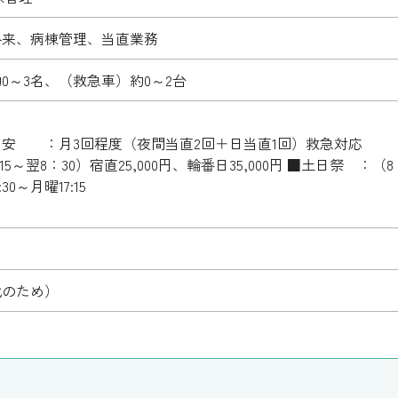
外来、病棟管理、当直業務
0～3名、（救急車）約0～2台
安 ：月3回程度（夜間当直2回＋日当直1回）救急対応
～翌8：30）宿直25,000円、輪番日35,000円 ■土日祭 ：（8：3
0～月曜17:15
化のため）