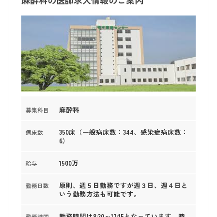
麻酔科
募集科目
350床（一般病床数：344、感染症病床数：
病床数
6）
1500万
給与
原則、週５日勤務ですが週３日、週４日と
勤務日数
いう勤務方法も可能です。
勤務時間は8:30～17:15となっています。時
勤務時間