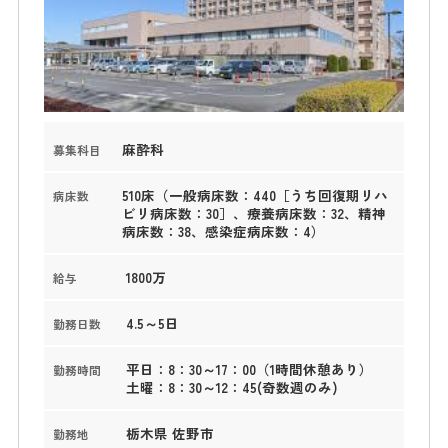
麻酔科
募集科目
510床（一般病床数：440［うち回復期リハ
病床数
ビリ病床数：30］、療養病床数：32、精神
病床数：38、感染症病床数：4）
1800万
給与
4.5～5日
勤務日数
平日：8：30～17：00（1時間休憩あり）
勤務時間
土曜：8：30～12：45(奇数週のみ)
栃木県 佐野市
勤務地