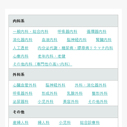
内科系
一般内科・総合内科
呼吸器内科
循環器内科
消化器内科
血液内科
脳神経内科
腎臓内科
人工透析
内分泌代謝・糖尿病・膠原病リウマチ内科
心療内科
老年内科・老健
その他内科（専門性の高い内科）
外科系
心臓血管外科
脳神経外科
外科・消化器外科
呼吸器外科
形成外科
乳腺外科
整形外科
泌尿器科
小児外科
美容外科
その他外科
その他
産婦人科
婦人科
小児科
総合診療科