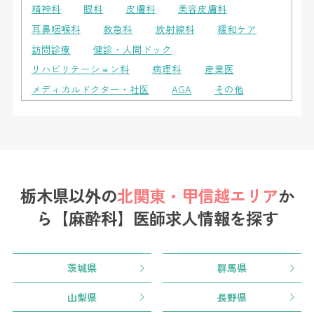
精神科
眼科
皮膚科
美容皮膚科
耳鼻咽喉科
救急科
放射線科
緩和ケア
訪問診療
健診・人間ドック
リハビリテーション科
病理科
産業医
メディカルドクター・社医
AGA
その他
栃木県以外の
北関東・甲信越エリア
か
ら
【麻酔科】医師求人情報を探す
茨城県
群馬県
山梨県
長野県